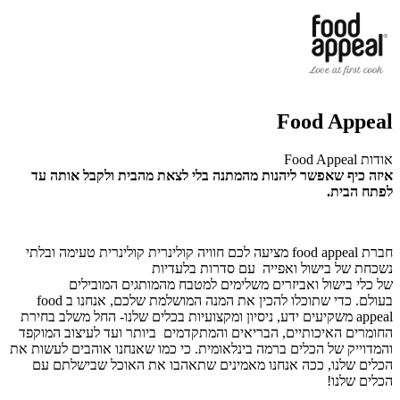
Food Appeal
אודות Food Appeal
איזה כיף שאפשר ליהנות מהמתנה בלי לצאת מהבית ולקבל אותה עד
לפתח הבית.
חברת
food appeal
מציעה לכם חוויה קולינרית קולינרית טעימה ובלתי
נשכחת של בישול ואפייה
עם סדרות
בלעדיות
של
כלי
בישול
ואביזרים
משלימים
למטבח
מהמותגים
המובילים
בעולם
.
כדי שתוכלו להכין את המנה המושלמת שלכם,
אנחנו ב
food
appeal
משקיעים ידע, ניסיון ומקצועיות בכלים שלנו-
החל משלב בחירת
החומרים האיכותיים, הבריאים והמתקדמים ביותר ועד לעיצוב המוקפד
והמדוייק של הכלים ברמה בינלאומית. כי כמו שאנחנו אוהבים לעשות את
הכלים שלנו, ככה אנחנו מאמינים שתאהבו את האוכל שבישלתם עם
הכלים שלנו!