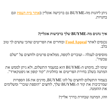
ניתן ליהנות מה-BUYME גם ברכישה אונליין ב
אתר בית העסק
וגם
בחנויות.
איך נהנים מה-BUYME שלך ברכישות אונליין?
נכנסים לאתר
Food Appeal
ובוחרים את הפריטים שהכי עושים לך טוב
בלב.
מוסיפים לעגלה - ועוברים לקופה, ממלאים פרטים ולוחצים על "שלם
עכשיו".
שימו לב, מימוש ה-BUYME הוא במעמד התשלום, ולא ניתן לממש את
המתנה בשלב בחירת הפריטים או בחלונית "קוד קופון או גיפטקארד".
בעמוד התשלום לוחצים על לוגו BUYME, מזינים את 16 הספרות
שמרכיבות את קוד ה-BUYME שלך, לוחצים "הוספת שובר" ומשלימים
את ההזמנה.
וזהו, המתנה שבחרת בדרך אלייך!