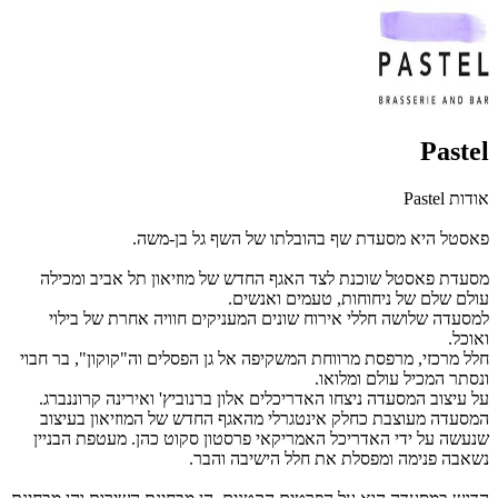
Pastel
אודות Pastel
פאסטל היא מסעדת שף בהובלתו של השף גל בן-משה.
מסעדת פאסטל שוכנת לצד האגף החדש של מוזיאון תל אביב ומכילה
עולם שלם של ניחוחות, טעמים ואנשים.
למסעדה שלושה חללי אירוח שונים המעניקים חוויה אחרת של בילוי
ואוכל.
חלל מרכזי, מרפסת מרווחת המשקיפה אל גן הפסלים וה"קוקון", בר חבוי
ונסתר המכיל עולם ומלואו.
על עיצוב המסעדה ניצחו האדריכלים אלון ברנוביץ' ואירינה קרוננברג.
המסעדה מעוצבת כחלק אינטגרלי מהאגף החדש של המוזיאון בעיצוב
שנעשה על ידי האדריכל האמריקאי פרסטון סקוט כהן. מעטפת הבניין
נשאבה פנימה ומפסלת את חלל הישיבה והבר.