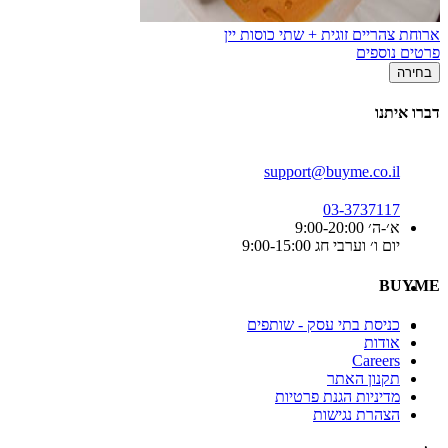
ארוחת צהריים זוגית + שתי כוסות יין
פרטים נוספים
בחירה
דברו איתנו
support@buyme.co.il
03-3737117
א׳-ה׳ 9:00-20:00
יום ו׳ וערבי חג 9:00-15:00
BUYME
כניסת בתי עסק - שותפים
אודות
Careers
תקנון האתר
מדיניות הגנת פרטיות
הצהרת נגישות