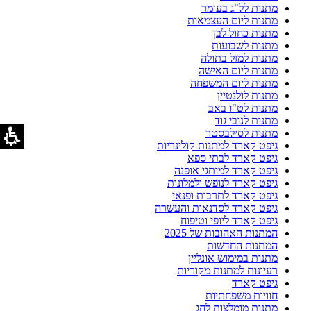
מתנות לל"ג בעומר
מתנות ליום העצמאות
מתנות כחול לבן
מתנות לשבועות
מתנות למזל בתולה
מתנות ליום האישה
מתנות ליום המשפחה
מתנות לולנטיין
מתנות לט"ו באב
מתנות לנובי גוד
מתנות לסילבסטר
גיפט קארד למתנות קולינריות
גיפט קארד לבתי ספא
גיפט קארד למותגי אופנה
גיפט קארד לנופש ולמלונות
גיפט קארד לתרבות ופנאי
גיפט קארד לסדנאות והעשרה
גיפט קארד ליופי וטיפוח
המתנות האהובות של 2025
המתנות החדשות
מתנות במימוש אונליין
רעיונות למתנות מקוריות
גיפט קארד
חוויות משפחתיות
מתנות מומלצות לחג