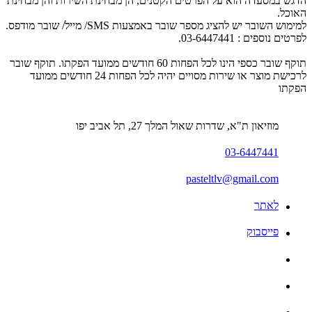
הדגש במסעדה הוא על הפרטים הקטנים, הן מבחינת השירות והן מבחינת
האוכל.
למימוש השובר יש להציג מספר שובר באמצעות SMS/ מייל/ שובר מודפס.
לפרטים נוספים : 03-6447441.
תוקף שובר כספי הינו לכל הפחות 60 חודשים ממועד הפקתו. תוקף שובר
לרכישת מוצר או שירות מסויים יהיה לכל הפחות 24 חודשים ממועד
הפקתו
מוזיאון ת"א, שדרות שאול המלך 27, תל אביב יפו
03-6447441
pasteltlv@gmail.com
לאתר
פייסבוק