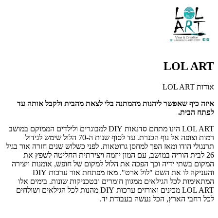
LOL ART
אודות LOL ART
איזה כיף שאפשר ליהנות מהמתנה בלי לצאת מהבית ולקבל אותה עד
לפתח הבית.
LOL ART הינו מתחם סדנאות DIY למבוגרים ולילדים הממוקם במושב
רמות וצופה אל נוף הכנרת. עד לסוף שנות ה-70 הלול שימש לגידול
תרנגולי הודו ומאז הפך למחסן גרוטאות. לפני כשלוש שנים חזרה אור בגיל
26 לבית הוריה במושב, עם המון יוזמה ויצירתית החליטה לשפץ את
המקום בשתי ידיה וכך הפכה את הלול למקום של חופש, אומנות ויצירה
והעניקה לו את השם "לול ארט". מאז מפתחת אור ערכות DIY
המתאימות לכל הגילאים ממגוון חומרים ובטכניקות שונות. בימים אלו
LOL ART מכינים ואורזים ערכות DIY מהנות לכל הגילאים ושולחים
לכל רחבי הארץ, הכל נעשה בעבודת יד.