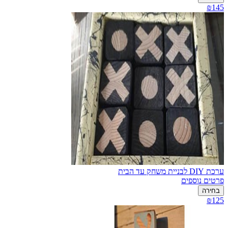
₪145
ערכת DIY לבניית משחק עד הבית
פרטים נוספים
בחירה
₪125