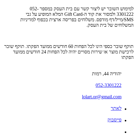
למימוש השובר יש ליצור קשר עם בית העסק במספר 052-
3301222 ולמסור את קוד ה-Gift Card המלא המופיע על גבי
SMS/מייל/דף מודפס. משלוחים בפריסה ארצית בכפוף למדיניות
המשלוחים של בית העסק.
תוקף שובר כספי הינו לכל הפחות 60 חודשים ממועד הפקתו. תוקף שובר
לרכישת מוצר או שירות מסויים יהיה לכל הפחות 24 חודשים ממועד
הפקתו
יהודיה 44, רמות
052-3301222
lolart.or@gmail.com
לאתר
פייסבוק