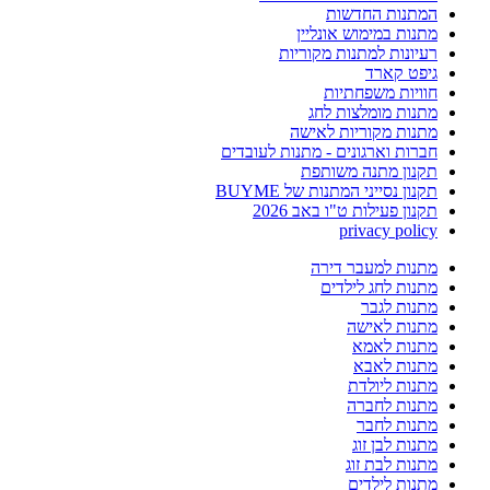
המתנות החדשות
מתנות במימוש אונליין
רעיונות למתנות מקוריות
גיפט קארד
חוויות משפחתיות
מתנות מומלצות לחג
מתנות מקוריות לאישה
חברות וארגונים - מתנות לעובדים
תקנון מתנה משותפת
תקנון נסייני המתנות של BUYME
תקנון פעילות ט"ו באב 2026
privacy policy
מתנות למעבר דירה
מתנות לחג לילדים
מתנות לגבר
מתנות לאישה
מתנות לאמא
מתנות לאבא
מתנות ליולדת
מתנות לחברה
מתנות לחבר
מתנות לבן זוג
מתנות לבת זוג
מתנות לילדים