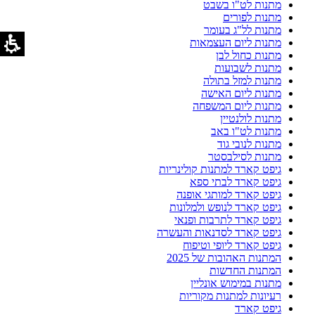
מתנות לט"ו בשבט
מתנות לפורים
מתנות לל"ג בעומר
מתנות ליום העצמאות
מתנות כחול לבן
מתנות לשבועות
מתנות למזל בתולה
מתנות ליום האישה
מתנות ליום המשפחה
מתנות לולנטיין
מתנות לט"ו באב
מתנות לנובי גוד
מתנות לסילבסטר
גיפט קארד למתנות קולינריות
גיפט קארד לבתי ספא
גיפט קארד למותגי אופנה
גיפט קארד לנופש ולמלונות
גיפט קארד לתרבות ופנאי
גיפט קארד לסדנאות והעשרה
גיפט קארד ליופי וטיפוח
המתנות האהובות של 2025
המתנות החדשות
מתנות במימוש אונליין
רעיונות למתנות מקוריות
גיפט קארד