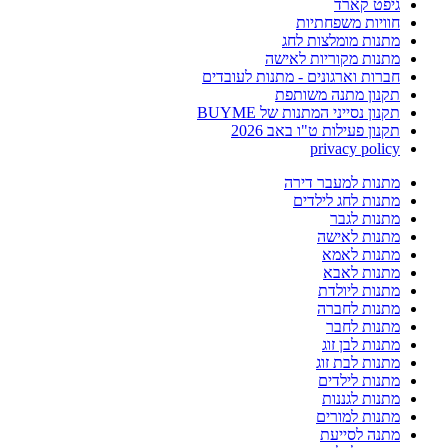
גיפט קארד
חוויות משפחתיות
מתנות מומלצות לחג
מתנות מקוריות לאישה
חברות וארגונים - מתנות לעובדים
תקנון מתנה משותפת
תקנון נסייני המתנות של BUYME
תקנון פעילות ט"ו באב 2026
privacy policy
מתנות למעבר דירה
מתנות לחג לילדים
מתנות לגבר
מתנות לאישה
מתנות לאמא
מתנות לאבא
מתנות ליולדת
מתנות לחברה
מתנות לחבר
מתנות לבן זוג
מתנות לבת זוג
מתנות לילדים
מתנות לגננות
מתנות למורים
מתנה לסייעת