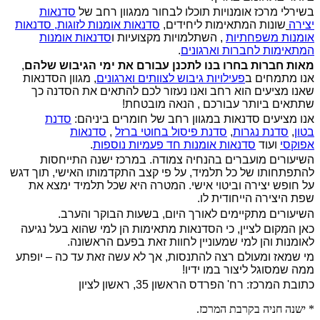
בשירלי מרכז אומנויות תוכלו לבחור ממגוון רחב של
סדנאות
יצירה
שונות המתאימות ליחידים,
סדנאות אומנות לזוגות
,
סדנאות
אומנות משפחתיות
, השתלמויות מקצועיות ו
סדנאות אומנות
המתאימות לחברות וארגונים
.
מאות חברות בחרו בנו לתכנן עבורם את ימי הגיבוש שלהם
,
אנו מתמחים ב
פעילויות גיבוש לצוותים וארגונים
, מגוון הסדנאות
שאנו מציעים הוא רחב ואנו נעזור לכם להתאים את הסדנה כך
שתתאים ביותר עבורכם , הנאה מובטחת!
אנו מציעים סדנאות במגוון רחב של חומרים ביניהם:
סדנת
בטון
,
סדנת נגרות
,
סדנת פיסול בחוטי ברזל
,
סדנאות
אפוקסי
ועוד
סדנאות אומנות חד פעמיות נוספות
.
השיעורים מועברים בהנחיה צמודה. במרכז ישנה התייחסות
להתפתחותו של כל תלמיד, על פי קצב התקדמותו האישי, תוך דגש
על חופש יצירה וביטוי אישי. המטרה היא שכל תלמיד ימצא את
שפת היצירה הייחודית לו.
השיעורים מתקיימים לאורך היום, בשעות הבוקר והערב.
כאן המקום לציין, כי הסדנאות מתאימות הן למי שהוא בעל נגיעה
לאומנות והן למי שמעוניין לחוות זאת בפעם הראשונה.
מי שמאז ומעולם רצה להתנסות, אך לא עשה זאת עד כה – יופתע
ממה שמסוגל ליצור במו ידיו!
כתובת המרכז: רח' הפרדס הראשון 35, ראשון לציון
* ישנה חניה בקרבת המרכז.