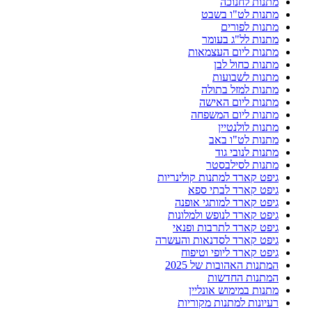
מתנות לחנוכה
מתנות לט"ו בשבט
מתנות לפורים
מתנות לל"ג בעומר
מתנות ליום העצמאות
מתנות כחול לבן
מתנות לשבועות
מתנות למזל בתולה
מתנות ליום האישה
מתנות ליום המשפחה
מתנות לולנטיין
מתנות לט"ו באב
מתנות לנובי גוד
מתנות לסילבסטר
גיפט קארד למתנות קולינריות
גיפט קארד לבתי ספא
גיפט קארד למותגי אופנה
גיפט קארד לנופש ולמלונות
גיפט קארד לתרבות ופנאי
גיפט קארד לסדנאות והעשרה
גיפט קארד ליופי וטיפוח
המתנות האהובות של 2025
המתנות החדשות
מתנות במימוש אונליין
רעיונות למתנות מקוריות