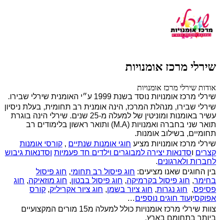
שירלי מרכז אומנויות
אודות שירלי מרכז אומנויות
שירלי מרכז אומנויות נוסד בשנת 1999 ע״י האומנית שירלי שבירו.
שירלי שבירו, מנהלת המרכז, הינה אומנית רב תחומית, בעלת ניסיון
עשיר באומנות ומוניטין של למעלה מ-25 שנים. שירלי הינה בוגרת
תואר שני בחברה ואמנויות (M.A) ותואר ראשון בלימודים רב
תחומיים, בשילוב אומנות.
שירלי מרכז אומנויות מציע
חוגי אומנות שנתיים
,
קורסי אומנות
קצרים
ו
סדנאות יצירה למבוגרים וילדים חד פעמיות
וסדנאות גיבוש
לחברות ולארגונים
.
בין החוגים שאנו מציעים:
חוג פיסול רב תחומי
,
חוג פיסול
בחימר
,
חוג פיסול בקרמיקה
,
חוג פיסול בבטון
,
חוג מוזאיקה
,
חוג
פסיפס
,
חוג נגרות
,
חוג ציור בשמן
,
חוג ציור אקריליק
,
קורס
אפוקסי
ו
עוד חוגים נוספים
…
צוות שירלי מרכז אומנויות כולל למעלה מ15 מורים המקצועיים
ביותר בתחומם בארץ.