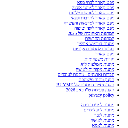
גיפט קארד לבתי ספא
גיפט קארד למותגי אופנה
גיפט קארד לנופש ולמלונות
גיפט קארד לתרבות ופנאי
גיפט קארד לסדנאות והעשרה
גיפט קארד ליופי וטיפוח
המתנות האהובות של 2025
המתנות החדשות
מתנות במימוש אונליין
רעיונות למתנות מקוריות
גיפט קארד
חוויות משפחתיות
מתנות מומלצות לחג
מתנות מקוריות לאישה
חברות וארגונים - מתנות לעובדים
תקנון מתנה משותפת
תקנון נסייני המתנות של BUYME
תקנון פעילות ט"ו באב 2026
privacy policy
מתנות למעבר דירה
מתנות לחג לילדים
מתנות לגבר
מתנות לאישה
מתנות לאמא