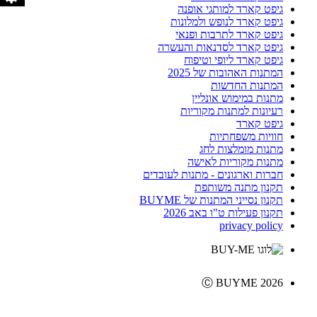
גיפט קארד למותגי אופנה
גיפט קארד לנופש ולמלונות
גיפט קארד לתרבות ופנאי
גיפט קארד לסדנאות והעשרה
גיפט קארד ליופי וטיפוח
המתנות האהובות של 2025
המתנות החדשות
מתנות במימוש אונליין
רעיונות למתנות מקוריות
גיפט קארד
חוויות משפחתיות
מתנות מומלצות לחג
מתנות מקוריות לאישה
חברות וארגונים - מתנות לעובדים
תקנון מתנה משותפת
תקנון נסייני המתנות של BUYME
תקנון פעילות ט"ו באב 2026
privacy policy
Ⓒ BUYME 2026