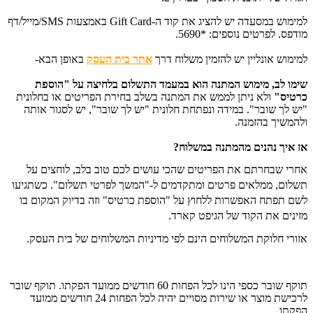
למימוש במסעדה יש להציג את קוד ה-Gift Card באמצעות SMS/מייל/דף
מודפס. לפרטים נוספים: *5690.
למימוש אונליין יש להזמין משלוח דרך
אתר בית העסק
באופן הבא-
שימו לב, מימוש המתנה הוא במעמד התשלום בלחיצה על "הוספת
כרטיס"
ו
לא ניתן לממש את המתנה בשלב בחירת הפריטים או בחלונית
"יש לך שובר". במידה ונפתחת חלונית "יש לך שובר", יש לסגור אותה
ולהמשיך בהזמנה.
אז איך נהנים מהמתנה במשלוח?
אחרי שבחרתם את הפריטים שהכי עושים לכם טוב בלב, לוחצים על
תשלום, ממלאים פרטים ומתקדמים ל-"המשך לפרטי תשלום". כשתגיעו
לשם תפתח האפשרות ללחוץ על "הוספת כרטיס" וזה בדיוק המקום בו
מזינים את הקוד של הגיפט קארד.
אזורי חלוקת המשלוחים הינם לפי מדיניות המשלוחים של בית העסק.
תוקף שובר כספי הינו לכל הפחות 60 חודשים ממועד הפקתו. תוקף שובר
לרכישת מוצר או שירות מסויים יהיה לכל הפחות 24 חודשים ממועד
הפקתו