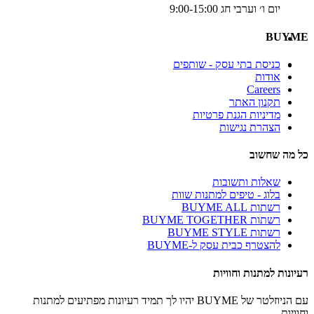
יום ו׳ וערבי חג 9:00-15:00
BUYME
כניסת בתי עסק - שותפים
אודות
Careers
תקנון האתר
מדיניות הגנת פרטיות
הצהרת נגישות
כל מה שחשוב
שאלות ותשובות
בלוג - טיפים למתנות שוות
רשתות BUYME ALL
רשתות BUYME TOGETHER
רשתות BUYME STYLE
להצטרף כבית עסק ל-BUYME
רעיונות למתנות וחוויות
עם הניוזלטר של BUYME יהיו לך תמיד רעיונות מפתיעים למתנות
וחוויות.