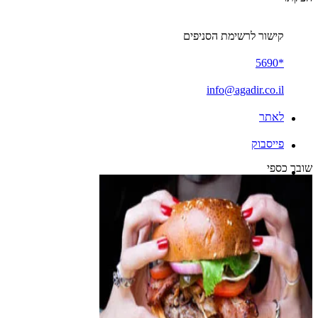
קישור לרשימת הסניפים
*5690
info@agadir.co.il
לאתר
פייסבוק
שובר כספי