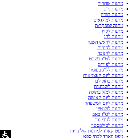
מתנות שחרור
מתנות גיוס
מתנות תודה
מתנות למילואים
מתנה למפקד/ת
מתנות לקיץ
מתנות לחג
מתנות לראש השנה
מתנות לסוכות
מתנות לחנוכה
מתנות לט"ו בשבט
מתנות לפורים
מתנות לל"ג בעומר
מתנות ליום העצמאות
מתנות כחול לבן
מתנות לשבועות
מתנות למזל בתולה
מתנות ליום האישה
מתנות ליום המשפחה
מתנות לולנטיין
מתנות לט"ו באב
מתנות לנובי גוד
מתנות לסילבסטר
גיפט קארד למתנות קולינריות
גיפט קארד לבתי ספא