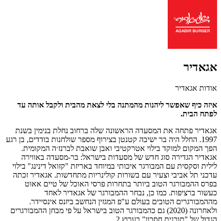
אגאדיר
אודות אגאדיר
איזה כיף שאפשר ליהנות מהמתנה בלי לצאת מהבית ולקבל אותה עד
לפתח הבית.
אגאדיר פתחה את המסעדה הראשונה שלה ברחוב נחלת בנימין בשנת
1997. החלל היה בר ישיבה קטנטן בצירוף מספר שולחנות בודדים, בן רגע
הפך המקום למוקד בילוי אטרקטיבי ואבן שואבת לברנז׳ה המקומית.
אגאדיר הגדירה סוג חדש של מסעדות בישראל: בר-מסעדה באווירה
לילית וסקסית עם המבורגר איכותי במיוחד באריזת "קזואל דינינג" בילוי
עדכני תל אביבי וצעיר עם בשורות קולינריות מתחדשות. אגאדיר זכתה
בפרס ההמבורגר הטוב ביותר בתחרות פרסי האוכל של טיים אאוט
כעשור ברציפות. כמו כן, נבחר ההמבורגר של אגאדיר לאחד
מההמבורגרים הטובים בעולם ע"פ המגזין הנחשב ביזנס אינסיידר.
ולאחרונה (2020) גם כהמבורגר הטוב בישראל על פי מבחן ההמבורגרים
הגדול של "תוכנית חסכון" בערוץ 2.