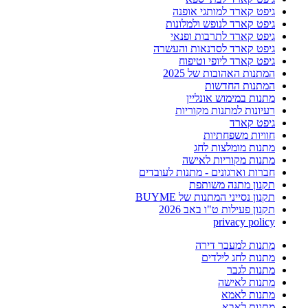
גיפט קארד למותגי אופנה
גיפט קארד לנופש ולמלונות
גיפט קארד לתרבות ופנאי
גיפט קארד לסדנאות והעשרה
גיפט קארד ליופי וטיפוח
המתנות האהובות של 2025
המתנות החדשות
מתנות במימוש אונליין
רעיונות למתנות מקוריות
גיפט קארד
חוויות משפחתיות
מתנות מומלצות לחג
מתנות מקוריות לאישה
חברות וארגונים - מתנות לעובדים
תקנון מתנה משותפת
תקנון נסייני המתנות של BUYME
תקנון פעילות ט"ו באב 2026
privacy policy
מתנות למעבר דירה
מתנות לחג לילדים
מתנות לגבר
מתנות לאישה
מתנות לאמא
מתנות לאבא