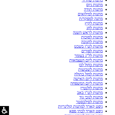
מתנות שחרור
מתנות גיוס
מתנות תודה
מתנות למילואים
מתנה למפקד/ת
מתנות לקיץ
מתנות לחג
מתנות לראש השנה
מתנות לסוכות
מתנות לחנוכה
מתנות לט"ו בשבט
מתנות לפורים
מתנות לל"ג בעומר
מתנות ליום העצמאות
מתנות כחול לבן
מתנות לשבועות
מתנות למזל בתולה
מתנות ליום האישה
מתנות ליום המשפחה
מתנות לולנטיין
מתנות לט"ו באב
מתנות לנובי גוד
מתנות לסילבסטר
גיפט קארד למתנות קולינריות
גיפט קארד לבתי ספא