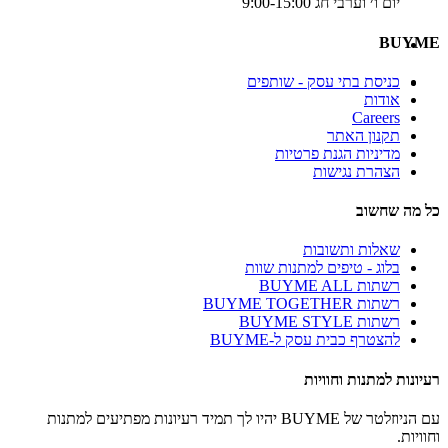
יום ו׳ וערבי חג 9:00-15:00
BUYME
כניסת בתי עסק - שותפים
אודות
Careers
תקנון האתר
מדיניות הגנת פרטיות
הצהרת נגישות
כל מה שחשוב
שאלות ותשובות
בלוג - טיפים למתנות שוות
רשתות BUYME ALL
רשתות BUYME TOGETHER
רשתות BUYME STYLE
להצטרף כבית עסק ל-BUYME
רעיונות למתנות וחוויות
עם הניוזלטר של BUYME יהיו לך תמיד רעיונות מפתיעים למתנות
וחוויות.