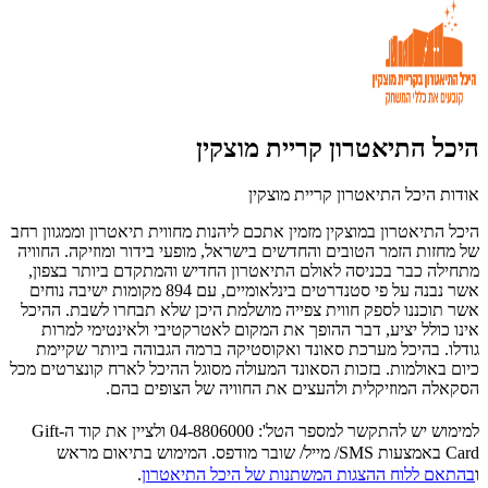
היכל התיאטרון קריית מוצקין
אודות היכל התיאטרון קריית מוצקין
היכל התיאטרון במוצקין מזמין אתכם ליהנות מחווית תיאטרון וממגוון רחב
של מחזות הזמר הטובים והחדשים בישראל, מופעי בידור ומוזיקה. החוויה
מתחילה כבר בכניסה לאולם התיאטרון החדיש והמתקדם ביותר בצפון,
אשר נבנה על פי סטנדרטים בינלאומיים, עם 894 מקומות ישיבה נוחים
אשר תוכננו לספק חווית צפייה מושלמת היכן שלא תבחרו לשבת. ההיכל
אינו כולל יציע, דבר ההופך את המקום לאטרקטיבי ולאינטימי למרות
גודלו. בהיכל מערכת סאונד ואקוסטיקה ברמה הגבוהה ביותר שקיימת
כיום באולמות. בזכות הסאונד המעולה מסוגל ההיכל לארח קונצרטים מכל
הסקאלה המוזיקלית ולהעצים את החוויה של הצופים בהם.
למימוש יש להתקשר למספר הטל': 04-8806000 ולציין את קוד ה-Gift
Card באמצעות SMS/ מייל/ שובר מודפס. המימוש בתיאום מראש
ו
בהתאם ללוח ההצגות המשתנות של היכל התיאטרון
.