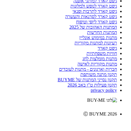
גיפט קארד למותגי אופנה
גיפט קארד לנופש ולמלונות
גיפט קארד לתרבות ופנאי
גיפט קארד לסדנאות והעשרה
גיפט קארד ליופי וטיפוח
המתנות האהובות של 2025
המתנות החדשות
מתנות במימוש אונליין
רעיונות למתנות מקוריות
גיפט קארד
חוויות משפחתיות
מתנות מומלצות לחג
מתנות מקוריות לאישה
חברות וארגונים - מתנות לעובדים
תקנון מתנה משותפת
תקנון נסייני המתנות של BUYME
תקנון פעילות ט"ו באב 2026
privacy policy
Ⓒ BUYME 2026