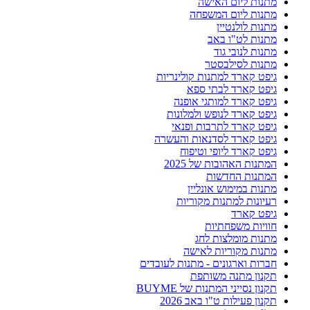
מתנות ליום האישה
מתנות ליום המשפחה
מתנות לולנטיין
מתנות לט"ו באב
מתנות לנובי גוד
מתנות לסילבסטר
גיפט קארד למתנות קולינריות
גיפט קארד לבתי ספא
גיפט קארד למותגי אופנה
גיפט קארד לנופש ולמלונות
גיפט קארד לתרבות ופנאי
גיפט קארד לסדנאות והעשרה
גיפט קארד ליופי וטיפוח
המתנות האהובות של 2025
המתנות החדשות
מתנות במימוש אונליין
רעיונות למתנות מקוריות
גיפט קארד
חוויות משפחתיות
מתנות מומלצות לחג
מתנות מקוריות לאישה
חברות וארגונים - מתנות לעובדים
תקנון מתנה משותפת
תקנון נסייני המתנות של BUYME
תקנון פעילות ט"ו באב 2026