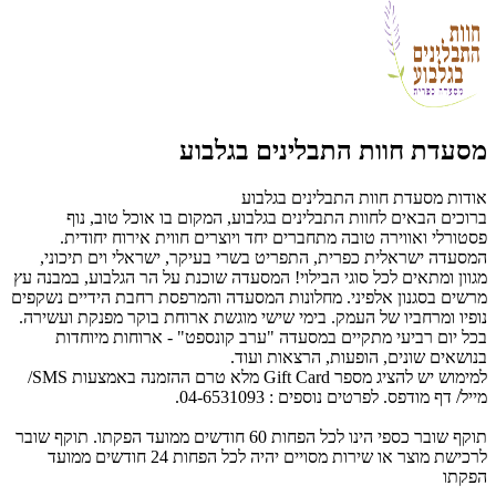
מסעדת חוות התבלינים בגלבוע
אודות מסעדת חוות התבלינים בגלבוע
ברוכים הבאים לחוות התבלינים בגלבוע, המקום בו אוכל טוב, נוף
פסטורלי ואווירה טובה מתחברים יחד ויוצרים חווית אירוח יחודית.
המסעדה ישראלית כפרית, התפריט בשרי בעיקר, ישראלי וים תיכוני,
מגוון ומתאים לכל סוגי הבילוי! המסעדה שוכנת על הר הגלבוע, במבנה עץ
מרשים בסגנון אלפיני. מחלונות המסעדה והמרפסת רחבת הידיים נשקפים
נופיו ומרחביו של העמק. בימי שישי מוגשת ארוחת בוקר מפנקת ועשירה.
בכל יום רביעי מתקיים במסעדה "ערב קונספט" - ארוחות מיוחדות
בנושאים שונים, הופעות, הרצאות ועוד.
למימוש יש להציג מספר Gift Card מלא טרם ההזמנה באמצעות SMS/
מייל/ דף מודפס. לפרטים נוספים :
04-6531093
.
תוקף שובר כספי הינו לכל הפחות 60 חודשים ממועד הפקתו. תוקף שובר
לרכישת מוצר או שירות מסויים יהיה לכל הפחות 24 חודשים ממועד
הפקתו