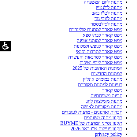
מתנות ליום המשפחה
מתנות לולנטיין
מתנות לט"ו באב
מתנות לנובי גוד
מתנות לסילבסטר
גיפט קארד למתנות קולינריות
גיפט קארד לבתי ספא
גיפט קארד למותגי אופנה
גיפט קארד לנופש ולמלונות
גיפט קארד לתרבות ופנאי
גיפט קארד לסדנאות והעשרה
גיפט קארד ליופי וטיפוח
המתנות האהובות של 2025
המתנות החדשות
מתנות במימוש אונליין
רעיונות למתנות מקוריות
גיפט קארד
חוויות משפחתיות
מתנות מומלצות לחג
מתנות מקוריות לאישה
חברות וארגונים - מתנות לעובדים
תקנון מתנה משותפת
תקנון נסייני המתנות של BUYME
תקנון פעילות ט"ו באב 2026
privacy policy