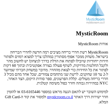
MysticRoom
אודות MysticRoom
MysticRoom רשת חדרי בריחה מציבים רמה חדשה לחדרי הבריחה
בישראל. משחק ממכר אפוף מסתורין במהלכו צריך למצוא רמזים ולפתור
חידות ייחודיות שיובילו לפתוח את הדלת בדרך לניצחון! יש לחשוב מהר
ולקבל החלטות מדויקות, לשתף פעולה בצורה אפקטיבית ובתוך 60 דקות
לפתור את כל החידות כדי לצאת מהחדר. מדובר במשחק חברתי שמיועד
ל-2 עד 10 שחקנים. לרשת שני מתחמים צמודים, שכל אחד מהם מכיל 3
חדרי בריחה מעולים- קללת הפרעונים, ספר סודות היקום, הצד האחר,
NYC במהירות גבוהה וחדר כפול משימה קטלנית.
למימוש השובר יש לתאם הגעה מראש במספר
03-6165446 או להזמין
חדר ישירות דרך האתר
mysticroom.co.il
ולמסור את קוד ה-Gift Card
המלא.