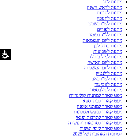
מתנות לחג
מתנות לראש השנה
מתנות לסוכות
מתנות לחנוכה
מתנות לט"ו בשבט
מתנות לפורים
מתנות לל"ג בעומר
מתנות ליום העצמאות
מתנות כחול לבן
מתנות לשבועות
מתנות למזל בתולה
מתנות ליום האישה
מתנות ליום המשפחה
מתנות לולנטיין
מתנות לט"ו באב
מתנות לנובי גוד
מתנות לסילבסטר
גיפט קארד למתנות קולינריות
גיפט קארד לבתי ספא
גיפט קארד למותגי אופנה
גיפט קארד לנופש ולמלונות
גיפט קארד לתרבות ופנאי
גיפט קארד לסדנאות והעשרה
גיפט קארד ליופי וטיפוח
המתנות האהובות של 2025