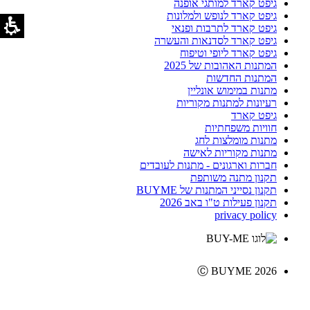
גיפט קארד למותגי אופנה
גיפט קארד לנופש ולמלונות
גיפט קארד לתרבות ופנאי
גיפט קארד לסדנאות והעשרה
גיפט קארד ליופי וטיפוח
המתנות האהובות של 2025
המתנות החדשות
מתנות במימוש אונליין
רעיונות למתנות מקוריות
גיפט קארד
חוויות משפחתיות
מתנות מומלצות לחג
מתנות מקוריות לאישה
חברות וארגונים - מתנות לעובדים
תקנון מתנה משותפת
תקנון נסייני המתנות של BUYME
תקנון פעילות ט"ו באב 2026
privacy policy
Ⓒ BUYME 2026