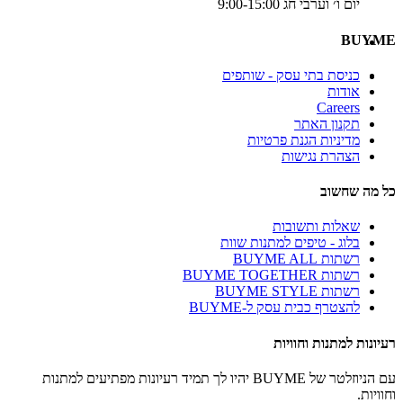
יום ו׳ וערבי חג 9:00-15:00
BUYME
כניסת בתי עסק - שותפים
אודות
Careers
תקנון האתר
מדיניות הגנת פרטיות
הצהרת נגישות
כל מה שחשוב
שאלות ותשובות
בלוג - טיפים למתנות שוות
רשתות BUYME ALL
רשתות BUYME TOGETHER
רשתות BUYME STYLE
להצטרף כבית עסק ל-BUYME
רעיונות למתנות וחוויות
עם הניוזלטר של BUYME יהיו לך תמיד רעיונות מפתיעים למתנות
וחוויות.