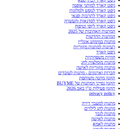
גיפט קארד לבתי ספא
גיפט קארד למותגי אופנה
גיפט קארד לנופש ולמלונות
גיפט קארד לתרבות ופנאי
גיפט קארד לסדנאות והעשרה
גיפט קארד ליופי וטיפוח
המתנות האהובות של 2025
המתנות החדשות
מתנות במימוש אונליין
רעיונות למתנות מקוריות
גיפט קארד
חוויות משפחתיות
מתנות מומלצות לחג
מתנות מקוריות לאישה
חברות וארגונים - מתנות לעובדים
תקנון מתנה משותפת
תקנון נסייני המתנות של BUYME
תקנון פעילות ט"ו באב 2026
privacy policy
מתנות למעבר דירה
מתנות לחג לילדים
מתנות לגבר
מתנות לאישה
מתנות לאמא