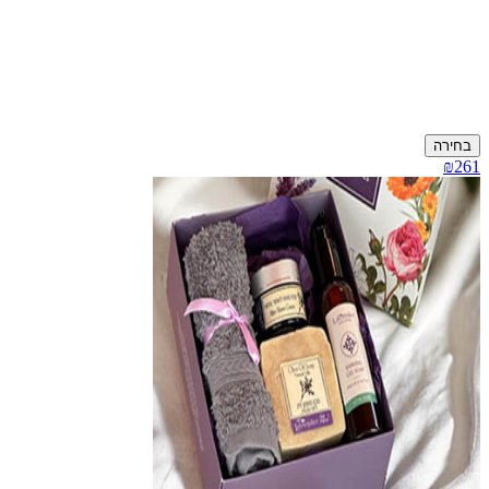
בחירה
₪261