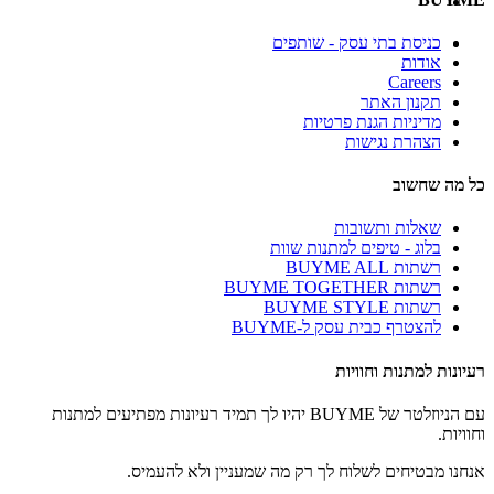
כניסת בתי עסק - שותפים
אודות
Careers
תקנון האתר
מדיניות הגנת פרטיות
הצהרת נגישות
כל מה שחשוב
שאלות ותשובות
בלוג - טיפים למתנות שוות
רשתות BUYME ALL
רשתות BUYME TOGETHER
רשתות BUYME STYLE
להצטרף כבית עסק ל-BUYME
רעיונות למתנות וחוויות
עם הניוזלטר של BUYME יהיו לך תמיד רעיונות מפתיעים למתנות
וחוויות.
אנחנו מבטיחים לשלוח לך רק מה שמעניין ולא להעמיס.