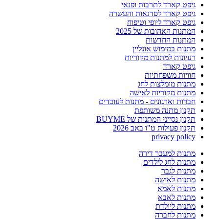
גיפט קארד לתרבות ופנאי
גיפט קארד לסדנאות והעשרה
גיפט קארד ליופי וטיפוח
המתנות האהובות של 2025
המתנות החדשות
מתנות במימוש אונליין
רעיונות למתנות מקוריות
גיפט קארד
חוויות משפחתיות
מתנות מומלצות לחג
מתנות מקוריות לאישה
חברות וארגונים - מתנות לעובדים
תקנון מתנה משותפת
תקנון נסייני המתנות של BUYME
תקנון פעילות ט"ו באב 2026
privacy policy
מתנות למעבר דירה
מתנות לחג לילדים
מתנות לגבר
מתנות לאישה
מתנות לאמא
מתנות לאבא
מתנות ליולדת
מתנות לחברה