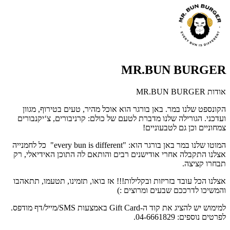
MR.BUN BURGER
אודות MR.BUN BURGER
הקונספט שלנו במר. באן בורגר הוא אוכל מהיר, טעים בטירוף, מגוון
ועדכני. הגורילה שלנו מדברת לטעם של כולם: קרניבורים, צ‘יקנבורים
צמחוניים וכן גם לטבעוניים!
המוטו שלנו במר באן בורגר הוא: "every bun is different" כל לחמנייה
אצלנו התקבלה אחרי אודישנים רבים והותאם לה התוכן האידיאלי, רק
תבחרו קציצה.
אצלנו הכל עובד בזריזות ובקלילות!!! אז בואו, תזמינו, תטעמו, תתאהבו
והמשיכו לדרככם שבעים ומרוצים :)
למימוש יש להציג את קוד ה-Gift Card באמצעות SMS/מייל/דף מודפס.
לפרטים נוספים: 04-6661829.