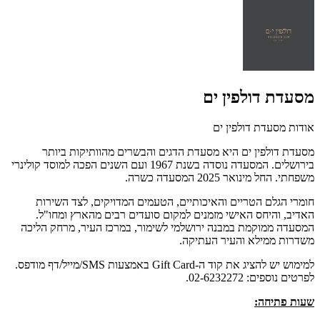
מסעדת דולפין ים
אודות מסעדת דולפין ים
מסעדת דולפין ים היא מסעדת הדגים והבשרים מהוותיקות ביותר
בירושלים. המסעדה נוסדה בשנת 1967 ועם השנים הפכה למוסד קולינרי
משפחתי. החל מינואר 2025 המסעדה כשרה.
חומרי הגלם הטריים והאיכותיים, הטעמים המדויקים, לצד השירות
האדיב, והיחס האישי מזמנים למקום סועדים רבים מהארץ ומחו"ל.
המסעדה ממוקמת במבנה ירושלמי לשימור, במרכז העיר, מרחק הליכה
משדרות ממילא והעיר העתיקה.
למימוש יש להציג את קוד ה-Gift Card באמצעות SMS/מייל/דף מודפס.
לפרטים נוספים: 02-6232272.
שעות פתיחה: