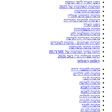
גיפט קארד ליופי וטיפוח
המתנות האהובות של 2025
המתנות החדשות
מתנות במימוש אונליין
רעיונות למתנות מקוריות
גיפט קארד
חוויות משפחתיות
מתנות מומלצות לחג
מתנות מקוריות לאישה
חברות וארגונים - מתנות לעובדים
תקנון מתנה משותפת
תקנון נסייני המתנות של BUYME
תקנון פעילות ט"ו באב 2026
privacy policy
מתנות למעבר דירה
מתנות לחג לילדים
מתנות לגבר
מתנות לאישה
מתנות לאמא
מתנות לאבא
מתנות ליולדת
מתנות לחברה
מתנות לחבר
מתנות לבן זוג