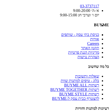
03-3737117
א׳-ה׳ 9:00-20:00
יום ו׳ וערבי חג 9:00-15:00
BUYME
כניסת בתי עסק - שותפים
אודות
Careers
תקנון האתר
מדיניות הגנת פרטיות
הצהרת נגישות
כל מה שחשוב
שאלות ותשובות
בלוג - טיפים למתנות שוות
רשתות BUYME ALL
רשתות BUYME TOGETHER
רשתות BUYME STYLE
להצטרף כבית עסק ל-BUYME
רעיונות למתנות וחוויות