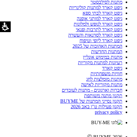
מתנות לסילבסטר
גיפט קארד למתנות קולינריות
גיפט קארד לבתי ספא
גיפט קארד למותגי אופנה
גיפט קארד לנופש ולמלונות
גיפט קארד לתרבות ופנאי
גיפט קארד לסדנאות והעשרה
גיפט קארד ליופי וטיפוח
המתנות האהובות של 2025
המתנות החדשות
מתנות במימוש אונליין
רעיונות למתנות מקוריות
גיפט קארד
חוויות משפחתיות
מתנות מומלצות לחג
מתנות מקוריות לאישה
חברות וארגונים - מתנות לעובדים
תקנון מתנה משותפת
תקנון נסייני המתנות של BUYME
תקנון פעילות ט"ו באב 2026
privacy policy
Ⓒ BUYME 2026