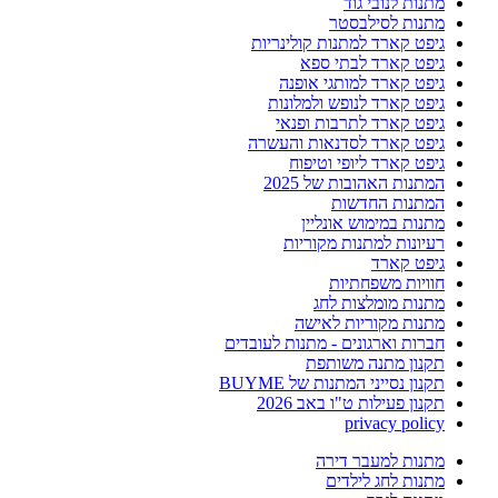
מתנות לנובי גוד
מתנות לסילבסטר
גיפט קארד למתנות קולינריות
גיפט קארד לבתי ספא
גיפט קארד למותגי אופנה
גיפט קארד לנופש ולמלונות
גיפט קארד לתרבות ופנאי
גיפט קארד לסדנאות והעשרה
גיפט קארד ליופי וטיפוח
המתנות האהובות של 2025
המתנות החדשות
מתנות במימוש אונליין
רעיונות למתנות מקוריות
גיפט קארד
חוויות משפחתיות
מתנות מומלצות לחג
מתנות מקוריות לאישה
חברות וארגונים - מתנות לעובדים
תקנון מתנה משותפת
תקנון נסייני המתנות של BUYME
תקנון פעילות ט"ו באב 2026
privacy policy
מתנות למעבר דירה
מתנות לחג לילדים