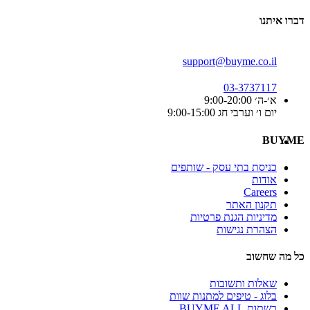
דברו איתנו
support@buyme.co.il
03-3737117
א׳-ה׳ 9:00-20:00
יום ו׳ וערבי חג 9:00-15:00
BUYME
כניסת בתי עסק - שותפים
אודות
Careers
תקנון האתר
מדיניות הגנת פרטיות
הצהרת נגישות
כל מה שחשוב
שאלות ותשובות
בלוג - טיפים למתנות שוות
רשתות BUYME ALL