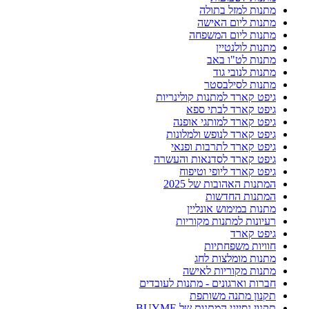
מתנות למזל בתולה
מתנות ליום האישה
מתנות ליום המשפחה
מתנות לולנטיין
מתנות לט"ו באב
מתנות לנובי גוד
מתנות לסילבסטר
גיפט קארד למתנות קולינריות
גיפט קארד לבתי ספא
גיפט קארד למותגי אופנה
גיפט קארד לנופש ולמלונות
גיפט קארד לתרבות ופנאי
גיפט קארד לסדנאות והעשרה
גיפט קארד ליופי וטיפוח
המתנות האהובות של 2025
המתנות החדשות
מתנות במימוש אונליין
רעיונות למתנות מקוריות
גיפט קארד
חוויות משפחתיות
מתנות מומלצות לחג
מתנות מקוריות לאישה
חברות וארגונים - מתנות לעובדים
תקנון מתנה משותפת
תקנון נסייני המתנות של BUYME