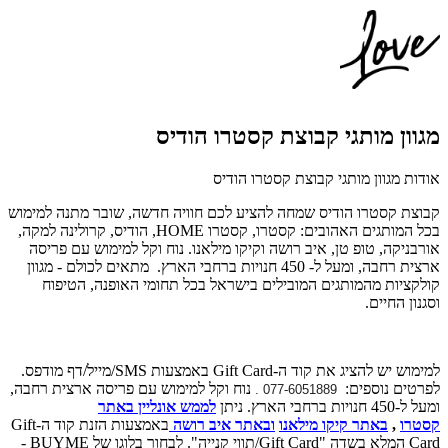
מגוון מותגי קבוצת קסטרו הודיס
אודות מגוון מותגי קבוצת קסטרו הודיס
קבוצת קסטרו הודיס שמחה להציע לכם חוויה חדשה, שובר מתנה למימוש
בכל המותגים האהובים:
קסטרו, קסטרו
HOME
, הודיס, קרולינה למקה,
אורבניקה, טופ טן, איב רושה וקיקו מילאנו.
נוח וקל למימוש עם פריסה
ארצית רחבה, ומעל ל- 450 חנויות ברחבי הארץ.
מתאים לכולם - מגוון
קולקציות מהמותגים המובילים בישראל בכל תחומי האופנה, הטיפוח
וסגנון החיים.
למימוש יש להציג את קוד ה-Gift Card באמצעות SMS/מייל/דף מודפס.
לפרטים נוספים:
נוח וקל למימוש עם פריסה ארצית רחבה,
077-6051889 .
ומעל ל-450 חנויות ברחבי הארץ. ניתן
לממש אונליין באתר
קסטרו
,
באתר קיקו מילאנו
ו
באתר איב רושה
באמצעות הזנת קוד ה-Gift
Card המלא בשדה "Gift Card/תווי קנייה". לבחור בלוגו של BUYME -