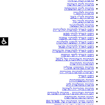
מתנות למזל בתולה
מתנות ליום האישה
מתנות ליום המשפחה
מתנות לולנטיין
מתנות לט"ו באב
מתנות לנובי גוד
מתנות לסילבסטר
גיפט קארד למתנות קולינריות
גיפט קארד לבתי ספא
גיפט קארד למותגי אופנה
גיפט קארד לנופש ולמלונות
גיפט קארד לתרבות ופנאי
גיפט קארד לסדנאות והעשרה
גיפט קארד ליופי וטיפוח
המתנות האהובות של 2025
המתנות החדשות
מתנות במימוש אונליין
רעיונות למתנות מקוריות
גיפט קארד
חוויות משפחתיות
מתנות מומלצות לחג
מתנות מקוריות לאישה
חברות וארגונים - מתנות לעובדים
תקנון מתנה משותפת
תקנון נסייני המתנות של BUYME