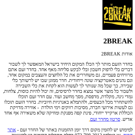
2BREAK
אודות 2BREAK
בחדר הזעם מותר לך הכל! המקום היחיד בישראל המאפשר לך לשבור
דברים בלי לדפוק חשבון ובלי לבקש סליחה מאף אחד. בחדר זעם אתם
מרוויחים פעמיים, גם משחררים את כל הלחצים והעצבים במקום אחד,
וגם נהנים מאטרקציה שונה וייחודית. חדר ממוגן שבו יש לרשותך כלי
שבירה, כך שכל מה שנותר לך לעשות הוא לקחת את כלי השבירה
ולשבור כל מוצר אשר נמצא בחדר לרסיסים, זה יכול להיות כוסות, צלחות,
גמדי גינה, מקלדת, מדפסת, מסך מחשב ועוד. עם חדר זעם תוכלו
להשתחרר מכל הכעסים, ולהתמלא באנרגיות חיוביות. בחדר הזעם תוכלו
גם לעשות אירועי חברה, מסיבות רווקים וימי הולדת - אווירה מדויקת
הכוללת ארקייד ייחודי, פינת קפה מפנקת ומוזיקה שלא משאירה אף אחד
אדיש.
סרטון מחדר זעם
.
למימוש יש להזמין מקום דרך יומן ההזמנות באתר של החדר זעם -
אתר