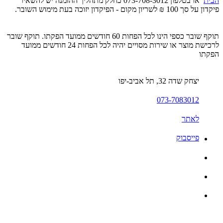
הבית
או בטלפון 073-708-3012 כחלק מתהליך ההזמנה יש להשאיר
פיקדון על סך 100 ₪ לשריון מקום - הפיקדון יזוכה בעת מימוש השובר.
תוקף שובר כספי הינו לכל הפחות 60 חודשים ממועד הפקתו. תוקף שובר
לרכישת מוצר או שירות מסויים יהיה לכל הפחות 24 חודשים ממועד
הפקתו
יצחק שדה 32, תל אביב-יפו
073-7083012
לאתר
פייסבוק