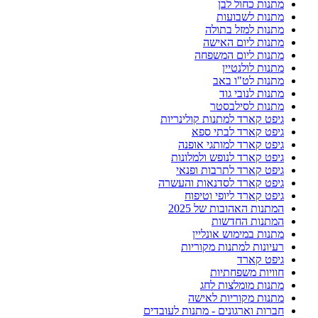
מתנות כחול לבן
מתנות לשבועות
מתנות למזל בתולה
מתנות ליום האישה
מתנות ליום המשפחה
מתנות לולנטיין
מתנות לט"ו באב
מתנות לנובי גוד
מתנות לסילבסטר
גיפט קארד למתנות קולינריות
גיפט קארד לבתי ספא
גיפט קארד למותגי אופנה
גיפט קארד לנופש ולמלונות
גיפט קארד לתרבות ופנאי
גיפט קארד לסדנאות והעשרה
גיפט קארד ליופי וטיפוח
המתנות האהובות של 2025
המתנות החדשות
מתנות במימוש אונליין
רעיונות למתנות מקוריות
גיפט קארד
חוויות משפחתיות
מתנות מומלצות לחג
מתנות מקוריות לאישה
חברות וארגונים - מתנות לעובדים