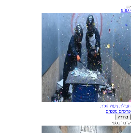
₪360
חבילת ניפוץ זוגית
פרטים נוספים
בחירה
שובר כספי