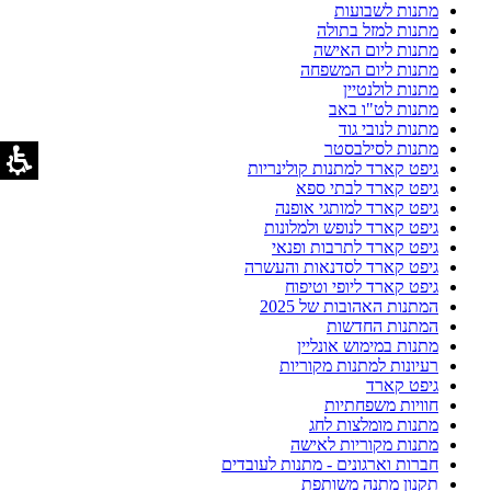
מתנות לשבועות
מתנות למזל בתולה
מתנות ליום האישה
מתנות ליום המשפחה
מתנות לולנטיין
מתנות לט"ו באב
מתנות לנובי גוד
מתנות לסילבסטר
גיפט קארד למתנות קולינריות
גיפט קארד לבתי ספא
גיפט קארד למותגי אופנה
גיפט קארד לנופש ולמלונות
גיפט קארד לתרבות ופנאי
גיפט קארד לסדנאות והעשרה
גיפט קארד ליופי וטיפוח
המתנות האהובות של 2025
המתנות החדשות
מתנות במימוש אונליין
רעיונות למתנות מקוריות
גיפט קארד
חוויות משפחתיות
מתנות מומלצות לחג
מתנות מקוריות לאישה
חברות וארגונים - מתנות לעובדים
תקנון מתנה משותפת