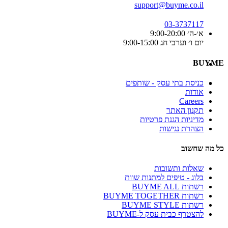
support@buyme.co.il
03-3737117
א׳-ה׳ 9:00-20:00
יום ו׳ וערבי חג 9:00-15:00
BUYME
כניסת בתי עסק - שותפים
אודות
Careers
תקנון האתר
מדיניות הגנת פרטיות
הצהרת נגישות
כל מה שחשוב
שאלות ותשובות
בלוג - טיפים למתנות שוות
רשתות BUYME ALL
רשתות BUYME TOGETHER
רשתות BUYME STYLE
להצטרף כבית עסק ל-BUYME