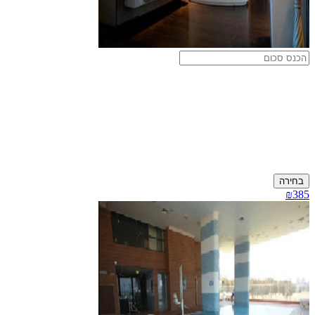
בחירה
₪385