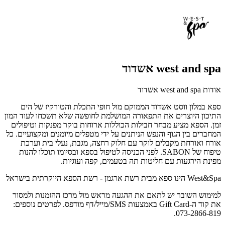
west and spa אשדוד
אודות west and spa אשדוד
ספא במלון ווסט אשדוד הממוקם מול חופי התכלת והטורקיז של הים
התיכון היוצרים את התפאורה המושלמת לחופשה שלא תשכחו לעוד המון
זמן. הספא מציע מבחר חבילות הכוללות ארוחות בוקר מפנקות וטיפולים
המחברים בין הגוף והנפש הניתנים על ידי מטפלים מיומנים ומקצועיים. כל
אורח ואורחת מקבלים לוקר עם חלוק רחצה, מגבת, נעלי בית וערכת
טיפוח של SABON. לפני הכניסה לטיפול בספא ובסיומו תוכלו להנות
מפינת הירגעות עם חליטות תה בטעמים, קפה ועוגיות.
West&Spa הינו ספא מבית רשת ארגמן - רשת הספא היוקרתית בישראל
למימוש השובר יש לתאם את ההגעה מראש מול מרכז ההזמנות ולמסור
את קוד ה-Gift Card באמצעות SMS/מייל/דף מודפס. לפרטים נוספים:
073-2866-819.