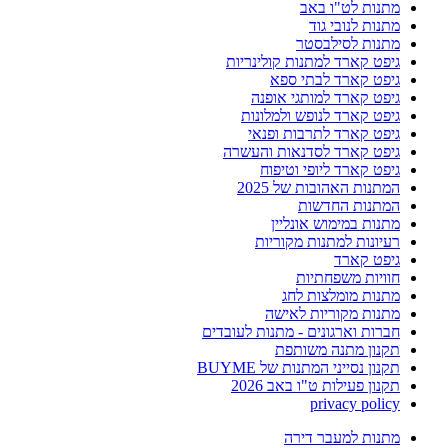
מתנות לט"ו באב
מתנות לנובי גוד
מתנות לסילבסטר
גיפט קארד למתנות קולינריות
גיפט קארד לבתי ספא
גיפט קארד למותגי אופנה
גיפט קארד לנופש ולמלונות
גיפט קארד לתרבות ופנאי
גיפט קארד לסדנאות והעשרה
גיפט קארד ליופי וטיפוח
המתנות האהובות של 2025
המתנות החדשות
מתנות במימוש אונליין
רעיונות למתנות מקוריות
גיפט קארד
חוויות משפחתיות
מתנות מומלצות לחג
מתנות מקוריות לאישה
חברות וארגונים - מתנות לעובדים
תקנון מתנה משותפת
תקנון נסייני המתנות של BUYME
תקנון פעילות ט"ו באב 2026
privacy policy
מתנות למעבר דירה