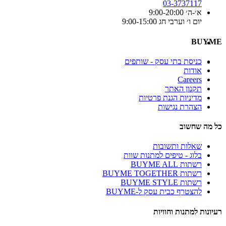
03-3737117
א׳-ה׳ 9:00-20:00
יום ו׳ וערבי חג 9:00-15:00
BUYME
כניסת בתי עסק - שותפים
אודות
Careers
תקנון האתר
מדיניות הגנת פרטיות
הצהרת נגישות
כל מה שחשוב
שאלות ותשובות
בלוג - טיפים למתנות שוות
רשתות BUYME ALL
רשתות BUYME TOGETHER
רשתות BUYME STYLE
להצטרף כבית עסק ל-BUYME
רעיונות למתנות וחוויות