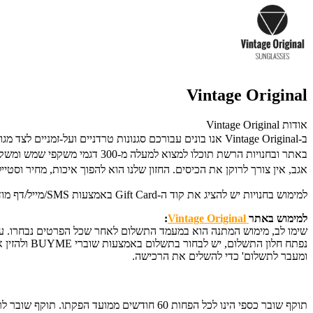
Vintage Original
אודות Vintage Original
ב-Vintage Original אנו בונים עבורכם סגנונות טרדניים ועל-זמניים לצד מגוון מסגרות ועדשות בהשראת וינטג' המבטיחים לכם להרגיש הכי נכונים.
באתר ובחנויות הרשת תוכלו למצוא למעלה מ-300 דגמי משקפי שמש ומשקפי ראיה מחומרים חזקים שנבחרו ללא פשרה.
אגב, אין צורך לרוקן את הכיסים. החזון שלנו הוא להפוך איכות, מחיר וסטייל
למימוש בחנויות יש להציג את קוד ה-Gift Card באמצעות SMS/מייל/דף מודפס. לפרטים נוספים: 050-4949751.
למימוש באתר
Vintage Original
:
שימו לב, מימוש המתנה הוא במעמד התשלום לאחר שכל הפרטים נבחרו. על
נפתח חלון 
ומעבר לתשלום' כדי להשלים את הרכישה.
תוקף שובר כספי הינו לכל הפחות 60 חודשים ממועד הפקתו. תוקף שובר לרכישת מוצר או שירות מסויים יהיה לכל הפחות 24 חודשים ממועד הפקתו