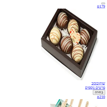
₪179
שוקובומב
פרטים נוספים
בחירה
₪210