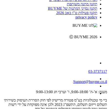
תקנון מתנה משותפת
תקנון נסייני המתנות של BUYME
תקנון פעילות ט"ו באב 2026
privacy policy
Ⓒ BUYME 2026
03-3737117
Support@buyme.co.il
מענה: א’-ה’ 9:00-18:00, ו’ וערבי חג 9:00-13:00
ביי מי טכנולוגיות בע"מ פטורה מרישיון לפי חוק הסדרת העיסוק בשירותי
תשלום וייזום תשלום, התשפ"ג 2023 ולכן אינה מפוקחת על ידי רשות
ניירות ערך לעניין שירותי התשלום הניתנים על ידה