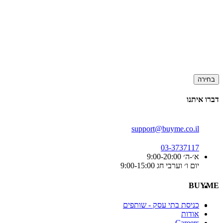
בחירה
דברו איתנו
support@buyme.co.il
03-3737117
א׳-ה׳ 9:00-20:00
יום ו׳ וערבי חג 9:00-15:00
BUYME
כניסת בתי עסק - שותפים
אודות
Careers