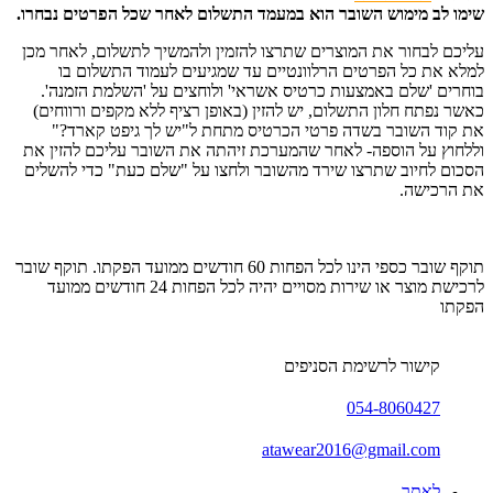
שימו לב מימוש השובר הוא במעמד התשלום לאחר שכל הפרטים נבחרו.
עליכם לבחור את המוצרים שתרצו להזמין ולהמשיך לתשלום, לאחר מכן
למלא את כל הפרטים הרלוונטיים עד שמגיעים לעמוד התשלום בו
בוחרים 'שלם באמצעות כרטיס אשראי' ולוחצים על 'השלמת הזמנה'.
כאשר נפתח חלון התשלום, יש להזין (באופן רציף ללא מקפים ורווחים)
את קוד השובר בשדה פרטי הכרטיס מתחת ל"יש לך גיפט קארד?"
וללחוץ על הוספה- לאחר שהמערכת זיהתה את השובר עליכם להזין את
הסכום לחיוב שתרצו שירד מהשובר ולחצו על "שלם כעת" כדי להשלים
את הרכישה.
תוקף שובר כספי הינו לכל הפחות 60 חודשים ממועד הפקתו. תוקף שובר
לרכישת מוצר או שירות מסויים יהיה לכל הפחות 24 חודשים ממועד
הפקתו
קישור לרשימת הסניפים
054-8060427
atawear2016@gmail.com
לאתר