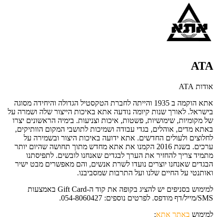
ATA
אודות ATA
אתא הוקמה ב 1935 והייתה לחברת הטקסטיל הגדולה והיחידה מסוגה
בישראל. לאורך שנות קיומה נודעה אתא באיכות הייצור שלה ושמרה על
של מקומיות, שימושיות, פשטות, איכות וצניעות. בימיה הראשונים יצרו
באתא מדים, אוהלים, בגדי עבודה ושמיכות לתושבי המקום הוותיקים,
לחלוצים ולעולים החדשים. אתא ידועה באיכות היצור ובשמירה על
ערכים. בשנת 2016 הקמנו את אתא מחדש מתוך תחושה שהיום יותר
מתמיד צריך להחזיר את הערך לבגדים שאנחנו לובשים. לתפיסתנו
הבגדים שאנחנו יוצרים נועדו לשרת אנשים, והם מאפשרים מבט ישיר
ואותנטי על החיים שלנו ועל התרבות שמסביבנו.
למימוש בסניפים יש להציג בקופה את קוד ה-Gift Card באמצעות
SMS/מייל/דף מודפס. לפרטים נוספים: 054-8060427.
למימוש
באתר אתא
: