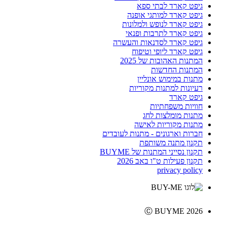
גיפט קארד לבתי ספא
גיפט קארד למותגי אופנה
גיפט קארד לנופש ולמלונות
גיפט קארד לתרבות ופנאי
גיפט קארד לסדנאות והעשרה
גיפט קארד ליופי וטיפוח
המתנות האהובות של 2025
המתנות החדשות
מתנות במימוש אונליין
רעיונות למתנות מקוריות
גיפט קארד
חוויות משפחתיות
מתנות מומלצות לחג
מתנות מקוריות לאישה
חברות וארגונים - מתנות לעובדים
תקנון מתנה משותפת
תקנון נסייני המתנות של BUYME
תקנון פעילות ט"ו באב 2026
privacy policy
Ⓒ BUYME 2026