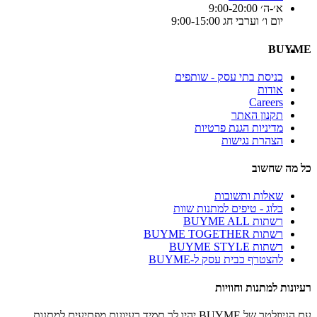
א׳-ה׳ 9:00-20:00
יום ו׳ וערבי חג 9:00-15:00
BUYME
כניסת בתי עסק - שותפים
אודות
Careers
תקנון האתר
מדיניות הגנת פרטיות
הצהרת נגישות
כל מה שחשוב
שאלות ותשובות
בלוג - טיפים למתנות שוות
רשתות BUYME ALL
רשתות BUYME TOGETHER
רשתות BUYME STYLE
להצטרף כבית עסק ל-BUYME
רעיונות למתנות וחוויות
עם הניוזלטר של BUYME יהיו לך תמיד רעיונות מפתיעים למתנות