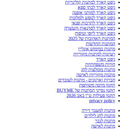
גיפט קארד למתנות קולינריות
גיפט קארד לבתי ספא
גיפט קארד למותגי אופנה
גיפט קארד לנופש ולמלונות
גיפט קארד לתרבות ופנאי
גיפט קארד לסדנאות והעשרה
גיפט קארד ליופי וטיפוח
המתנות האהובות של 2025
המתנות החדשות
מתנות במימוש אונליין
רעיונות למתנות מקוריות
גיפט קארד
חוויות משפחתיות
מתנות מומלצות לחג
מתנות מקוריות לאישה
חברות וארגונים - מתנות לעובדים
תקנון מתנה משותפת
תקנון נסייני המתנות של BUYME
תקנון פעילות ט"ו באב 2026
privacy policy
מתנות למעבר דירה
מתנות לחג לילדים
מתנות לגבר
מתנות לאישה