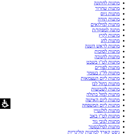
מתנות לחתונה
מתנות שחרור
מתנות גיוס
מתנות תודה
מתנות למילואים
מתנה למפקד/ת
מתנות לקיץ
מתנות לחג
מתנות לראש השנה
מתנות לסוכות
מתנות לחנוכה
מתנות לט"ו בשבט
מתנות לפורים
מתנות לל"ג בעומר
מתנות ליום העצמאות
מתנות כחול לבן
מתנות לשבועות
מתנות למזל בתולה
מתנות ליום האישה
מתנות ליום המשפחה
מתנות לולנטיין
מתנות לט"ו באב
מתנות לנובי גוד
מתנות לסילבסטר
גיפט קארד למתנות קולינריות