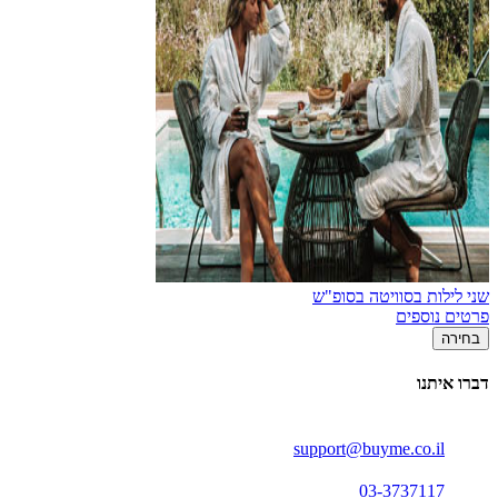
שני לילות בסוויטה בסופ"ש
פרטים נוספים
בחירה
דברו איתנו
support@buyme.co.il
03-3737117