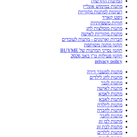
המתנות החדשות
מתנות במימוש אונליין
רעיונות למתנות מקוריות
גיפט קארד
חוויות משפחתיות
מתנות מומלצות לחג
מתנות מקוריות לאישה
חברות וארגונים - מתנות לעובדים
תקנון מתנה משותפת
תקנון נסייני המתנות של BUYME
תקנון פעילות ט"ו באב 2026
privacy policy
מתנות למעבר דירה
מתנות לחג לילדים
מתנות לגבר
מתנות לאישה
מתנות לאמא
מתנות לאבא
מתנות ליולדת
מתנות לחברה
מתנות לחבר
מתנות לבן זוג
מתנות לבת זוג
מתנות לילדים