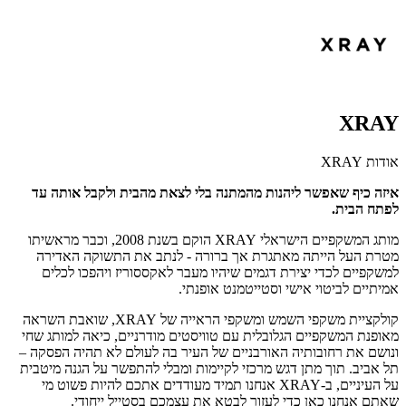
XRAY
אודות XRAY
איזה כיף שאפשר ליהנות מהמתנה בלי לצאת מהבית ולקבל אותה עד
לפתח הבית.
מותג המשקפיים הישראלי
XRAY
הוקם בשנת 2008, וכבר מראשיתו
מטרת העל הייתה מאתגרת אך ברורה - לנתב את התשוקה האדירה
למשקפיים לכדי יצירת דגמים שיהיו מעבר לאקססוריז ויהפכו לכלים
אמיתיים לביטוי אישי וסטייטמנט אופנתי.
קולקציית משקפי השמש ומשקפי הראייה של
XRAY
, שואבת השראה
מאופנת המשקפיים הגלובלית עם טוויסטים מודרניים, כיאה למותג שחי
ונושם את רחובותיה האורבניים של העיר בה לעולם לא תהיה הפסקה –
תל אביב. תוך מתן דגש מרכזי לקיימות ומבלי להתפשר על הגנה מיטבית
על העיניים, ב-
XRAY
אנחנו תמיד מעודדים אתכם להיות פשוט מי
שאתם אנחנו כאן כדי לעזור לבטא את עצמכם בסטייל ייחודי.