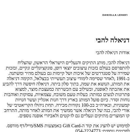
דניאלה להבי
אודות דניאלה להבי
דניאלה להבי, מותג התיקים והנעליים הישראלי הראשון, שהצליח
להתפרסם בעולם בזכות עיצובים יוצאי דופן, פונקציונליים ונקיים, ובזכות
שמירה על סטנדרטים של איכות ושל קיימות גם בעולם מהיר ומשתנה.
ב-1991 ,לאחר שסיימה לימודי עיצוב תעשייתי בבצלאל, הקימה דניאלה
את המותג, הנושא את שמה, בתוך סלון ביתה. דניאלה חיפשה דרך להביע
את אהבתה לאופנה, ובשילוב עם הכשרתה כמעצבת מוצר, למצוא
פתרונות לנשים כמותה: בעלות טעם משובח, עצמאיות, עסוקות ואוהבות
נוחות וסדר. כיום פועל המותג בארץ דרך חנות אונליין ועשר חנויות
קמעוניות, ובארה״ב בכ-100 נקודות מכירה. תחת ניהולו הקריאטיבי של
אורי להבי, בנה של דניאלה אשר ממשיך את המותג לאחר מותה, התרחב
קו המוצרים מתיקים ונעליים גם לז׳קטים ולאביזרי אופנה נוספים.
למימוש יש להציג את קוד ה-Gift Card באמצעות SMS/מייל/דף מודפס.
לפרטים נוספים: 054-2224773.