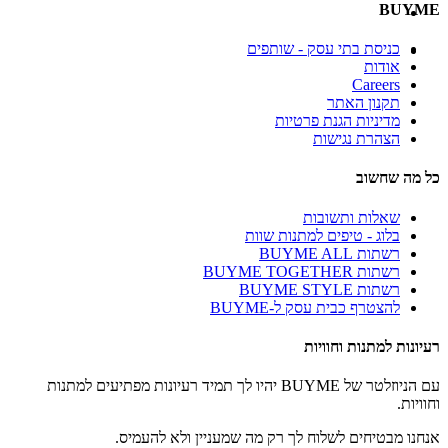
BUYME
כניסת בתי עסק - שותפים
אודות
Careers
תקנון האתר
מדיניות הגנת פרטיות
הצהרת נגישות
כל מה שחשוב
שאלות ותשובות
בלוג - טיפים למתנות שוות
רשתות BUYME ALL
רשתות BUYME TOGETHER
רשתות BUYME STYLE
להצטרף כבית עסק ל-BUYME
רעיונות למתנות וחוויות
עם הניוזלטר של BUYME יהיו לך תמיד רעיונות מפתיעים למתנות
וחוויות.
אנחנו מבטיחים לשלוח לך רק מה שמעניין ולא להעמיס.