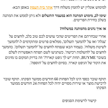
למימוש אונליין יש להזמין משלוח דרך
אתר בית העסק
באופן הבא-
שימו לב, מימוש המתנה הוא במעמד התשלום
ו
לא ניתן לממש את המתנה
בשלב בחירת הפריטים.
אז איך נהנים מהמתנה במשלוח?
אחרי שבחרתם את הפריטים שהכי עושים לכם טוב בלב, לוחצים על
'עגלה' ואז על 'להמשך תשלום', ממלאים פרטים ומתקדמים ל-'להמשך
לשיטת משלוח'. בעמוד הבא שנפתח לוחצים על 'להמשך תשלום'. בהמשך
לוחצים על 'להשלמת רכישה'. כשתגיעו לשם תפתח האפשרות לשלם
בשובר BUYME, תחת 'יש לך גיפט קארד?' וזה בדיוק המקום בו מזינים
את הקוד של הגיפט קארד. בסיום לוחצים על 'הוספה'.
תוקף שובר כספי הינו לכל הפחות 60 חודשים ממועד הפקתו. תוקף שובר
לרכישת מוצר או שירות מסויים יהיה לכל הפחות 24 חודשים ממועד
הפקתו
קישור לרשימת הסניפים