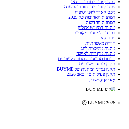
גיפט קארד לתרבות ופנאי
גיפט קארד לסדנאות והעשרה
גיפט קארד ליופי וטיפוח
המתנות האהובות של 2025
המתנות החדשות
מתנות במימוש אונליין
רעיונות למתנות מקוריות
גיפט קארד
חוויות משפחתיות
מתנות מומלצות לחג
מתנות מקוריות לאישה
חברות וארגונים - מתנות לעובדים
תקנון מתנה משותפת
תקנון נסייני המתנות של BUYME
תקנון פעילות ט"ו באב 2026
privacy policy
Ⓒ BUYME 2026