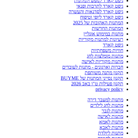
גיפט קארד לנופש ולמלונות
גיפט קארד לתרבות ופנאי
גיפט קארד לסדנאות והעשרה
גיפט קארד ליופי וטיפוח
המתנות האהובות של 2025
המתנות החדשות
מתנות במימוש אונליין
רעיונות למתנות מקוריות
גיפט קארד
חוויות משפחתיות
מתנות מומלצות לחג
מתנות מקוריות לאישה
חברות וארגונים - מתנות לעובדים
תקנון מתנה משותפת
תקנון נסייני המתנות של BUYME
תקנון פעילות ט"ו באב 2026
privacy policy
מתנות למעבר דירה
מתנות לחג לילדים
מתנות לגבר
מתנות לאישה
מתנות לאמא
מתנות לאבא
מתנות ליולדת