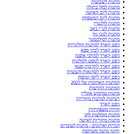
מתנות לשבועות
מתנות למזל בתולה
מתנות ליום האישה
מתנות ליום המשפחה
מתנות לולנטיין
מתנות לט"ו באב
מתנות לנובי גוד
מתנות לסילבסטר
גיפט קארד למתנות קולינריות
גיפט קארד לבתי ספא
גיפט קארד למותגי אופנה
גיפט קארד לנופש ולמלונות
גיפט קארד לתרבות ופנאי
גיפט קארד לסדנאות והעשרה
גיפט קארד ליופי וטיפוח
המתנות האהובות של 2025
המתנות החדשות
מתנות במימוש אונליין
רעיונות למתנות מקוריות
גיפט קארד
חוויות משפחתיות
מתנות מומלצות לחג
מתנות מקוריות לאישה
חברות וארגונים - מתנות לעובדים
תקנון מתנה משותפת