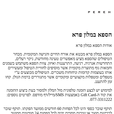
הספא במלון פרא
אודות הספא במלון פרא
הספא במלון פרא מבטא את אורח החיים והגישה המקומית. מבחר
הטיפולים שהספא מציע מאפשרים טעינה מחודשת, ניקוי רעלים,
התחדשות אנרגיה, רגיעה, התרעננות ואיזון. צוות הספא משתמש בשמנים
וחמאות גוף מתוצרת מקומית אשר מוסיפים לחוויית הטיפול ומעשירים
אותו בעוצמות קדומות וניחוחות משכרים. הטיפולים מבוצעים ע”י
מטפלים ומטפלות מקצועיים ומקומיים אשר מתגוררים ברמת הגולן. קחו
זמן להתענג.
למימוש יש לבצע הזמנה טלפונית מול המלון ולמסור בעת ביצוע ההזמנה
את קוד ה-Gift Card באמצעות SMS/מייל/דף מודפס. לפרטים נוספים:
077-3311222.
תוקף שובר כספי הינו לכל הפחות 60 חודשים ממועד הפקתו. תוקף שובר
לרכישת מוצר או שירות מסויים יהיה לכל הפחות 24 חודשים ממועד