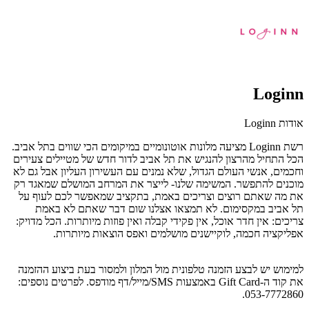
Loginn
אודות Loginn
רשת Loginn מציעה מלונות אוטונומיים במיקומים הכי שווים בתל אביב.
הכל התחיל מהרצון להנגיש את תל אביב לדור חדש של מטיילים צעירים
וחכמים, אנשי העולם הגדול, שלא נמנים עם העשירון העליון אבל גם לא
מוכנים להתפשר. המשימה שלנו- לייצר את המרחב המושלם שמאגד רק
את מה שאתם רוצים וצריכים באמת, בתקציב שמאפשר לכם לעוף על
תל אביב במקסימום. לא תמצאו אצלנו שום דבר שאתם לא באמת
צריכים: אין חדר אוכל, אין פקידי קבלה ואין פוזות מיותרות. הכל מדויק:
אפליקציה חכמה, לוקיישנים מושלמים ואפס הוצאות מיותרות.
למימוש יש לבצע הזמנה טלפונית מול המלון ולמסור בעת ביצוע ההזמנה
את קוד ה-Gift Card באמצעות SMS/מייל/דף מודפס. לפרטים נוספים:
053-7772860.