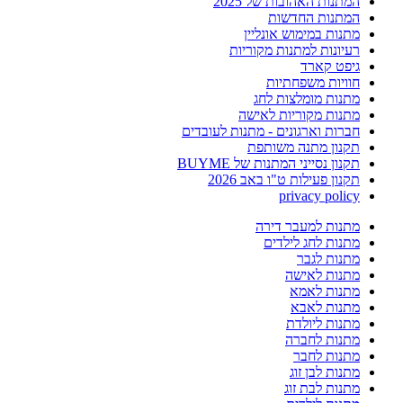
המתנות האהובות של 2025
המתנות החדשות
מתנות במימוש אונליין
רעיונות למתנות מקוריות
גיפט קארד
חוויות משפחתיות
מתנות מומלצות לחג
מתנות מקוריות לאישה
חברות וארגונים - מתנות לעובדים
תקנון מתנה משותפת
תקנון נסייני המתנות של BUYME
תקנון פעילות ט"ו באב 2026
privacy policy
מתנות למעבר דירה
מתנות לחג לילדים
מתנות לגבר
מתנות לאישה
מתנות לאמא
מתנות לאבא
מתנות ליולדת
מתנות לחברה
מתנות לחבר
מתנות לבן זוג
מתנות לבת זוג