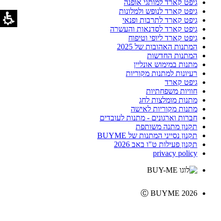
גיפט קארד למותגי אופנה
גיפט קארד לנופש ולמלונות
גיפט קארד לתרבות ופנאי
גיפט קארד לסדנאות והעשרה
גיפט קארד ליופי וטיפוח
המתנות האהובות של 2025
המתנות החדשות
מתנות במימוש אונליין
רעיונות למתנות מקוריות
גיפט קארד
חוויות משפחתיות
מתנות מומלצות לחג
מתנות מקוריות לאישה
חברות וארגונים - מתנות לעובדים
תקנון מתנה משותפת
תקנון נסייני המתנות של BUYME
תקנון פעילות ט"ו באב 2026
privacy policy
Ⓒ BUYME 2026