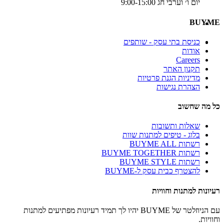
יום ו׳ וערבי חג 9:00-15:00
BUYME
כניסת בתי עסק - שותפים
אודות
Careers
תקנון האתר
מדיניות הגנת פרטיות
הצהרת נגישות
כל מה שחשוב
שאלות ותשובות
בלוג - טיפים למתנות שוות
רשתות BUYME ALL
רשתות BUYME TOGETHER
רשתות BUYME STYLE
להצטרף כבית עסק ל-BUYME
רעיונות למתנות וחוויות
עם הניוזלטר של BUYME יהיו לך תמיד רעיונות מפתיעים למתנות
וחוויות.