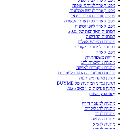
גיפט קארד לבתי ספא
גיפט קארד למותגי אופנה
גיפט קארד לנופש ולמלונות
גיפט קארד לתרבות ופנאי
גיפט קארד לסדנאות והעשרה
גיפט קארד ליופי וטיפוח
המתנות האהובות של 2025
המתנות החדשות
מתנות במימוש אונליין
רעיונות למתנות מקוריות
גיפט קארד
חוויות משפחתיות
מתנות מומלצות לחג
מתנות מקוריות לאישה
חברות וארגונים - מתנות לעובדים
תקנון מתנה משותפת
תקנון נסייני המתנות של BUYME
תקנון פעילות ט"ו באב 2026
privacy policy
מתנות למעבר דירה
מתנות לחג לילדים
מתנות לגבר
מתנות לאישה
מתנות לאמא