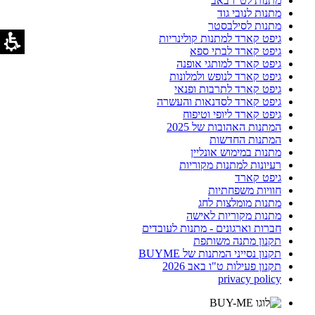
מתנות לט"ו באב
מתנות לנובי גוד
מתנות לסילבסטר
גיפט קארד למתנות קולינריות
גיפט קארד לבתי ספא
גיפט קארד למותגי אופנה
גיפט קארד לנופש ולמלונות
גיפט קארד לתרבות ופנאי
גיפט קארד לסדנאות והעשרה
גיפט קארד ליופי וטיפוח
המתנות האהובות של 2025
המתנות החדשות
מתנות במימוש אונליין
רעיונות למתנות מקוריות
גיפט קארד
חוויות משפחתיות
מתנות מומלצות לחג
מתנות מקוריות לאישה
חברות וארגונים - מתנות לעובדים
תקנון מתנה משותפת
תקנון נסייני המתנות של BUYME
תקנון פעילות ט"ו באב 2026
privacy policy