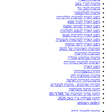
מתנות לט"ו באב
מתנות לנובי גוד
מתנות לסילבסטר
גיפט קארד למתנות קולינריות
גיפט קארד לבתי ספא
גיפט קארד למותגי אופנה
גיפט קארד לנופש ולמלונות
גיפט קארד לתרבות ופנאי
גיפט קארד לסדנאות והעשרה
גיפט קארד ליופי וטיפוח
המתנות האהובות של 2025
המתנות החדשות
מתנות במימוש אונליין
רעיונות למתנות מקוריות
גיפט קארד
חוויות משפחתיות
מתנות מומלצות לחג
מתנות מקוריות לאישה
חברות וארגונים - מתנות לעובדים
תקנון מתנה משותפת
תקנון נסייני המתנות של BUYME
תקנון פעילות ט"ו באב 2026
privacy policy
מתנות למעבר דירה