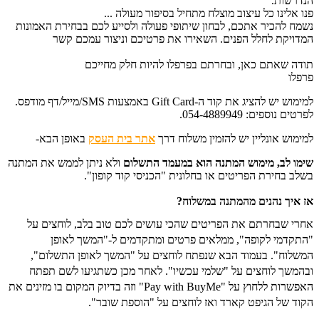
הנדרשות.
פנו אלינו כל עיצוב מוצלח מתחיל בסיפור מעולה ...
נשמח להכיר אתכם, לבחון שיתופי פעולה ולסייע לכם בבחירת האמונות
המדויקת לחלל הפנים. השאירו את פרטיכם וניצור עמכם קשר
תודה שאתם כאן, ובחרתם בפרפלו להיות חלק מחייכם
פרפלו
למימוש יש להציג את קוד ה-Gift Card באמצעות SMS/מייל/דף מודפס.
לפרטים נוספים: 054-4889949.
למימוש אונליין יש להזמין משלוח דרך
אתר בית העסק
באופן הבא-
שימו לב, מימוש המתנה הוא במעמד התשלום
ו
לא ניתן לממש את המתנה
בשלב בחירת הפריטים או בחלונית "הכניסי קוד קופון".
אז איך נהנים מהמתנה במשלוח?
אחרי שבחרתם את הפריטים שהכי עושים לכם טוב בלב, לוחצים על
"התקדמי לקופה", ממלאים פרטים ומתקדמים ל-"המשך לאופן
המשלוח". בעמוד הבא שנפתח לוחצים על "המשך לאופן התשלום",
ובהמשך לוחצים על "שלמי עכשיו". לאחר מכן כשתגיעו לשם תפתח
האפשרות ללחוץ על "Pay with BuyMe" וזה בדיוק המקום בו מזינים את
הקוד של הגיפט קארד ואז לוחצים על "הוספת שובר".