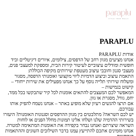
PARAPLU
אודות PARAPLU
אנחנו מציעים מגוון רחב של הדפסים, צילומים, איורים דיגיטליים וביד
חופשית ומודלים עיצוביים לעיטור קירות הבית, ומספקת למעצבי פנים,
מעצבי סגנון וחובבי עיצוב מעטפת שירותים מקיפה הכוללת:
התאמת עיצוב וביצוע הדמיות ליווי מקצועי ואומנותי הדפסה, מסגור
ומשלוח שירותי תלייה נוסף על כך אנחנו מפעילים את שירות ייחודי –
קישוט בגמישות –
המאפשר לכם המעצבים להתאים אומנות לכל קיר שתבקשו בכל ממד,
יחס, גודל, מסגרת או גוון.
אם תרצו להגשים רעיון שלא מופיע באתר – אנחנו נשמח להפיק אותו
עבורכם.
יש לכם השראה? מתלבטים בין מגוון ההדפסים וסגנונות האומנות? היעזרו
בשירותי ההדמיה שלנו ושלחו אלינו תמונות מחלל הפנים או לוחות
השראה שיצרתם ואנחנו נבחר בקפידה את האומנות המתאימה למטרה.
אנחנו מזמינים אתכם להתייעץ עמנו בדבר השילובים השונים וההתאמות