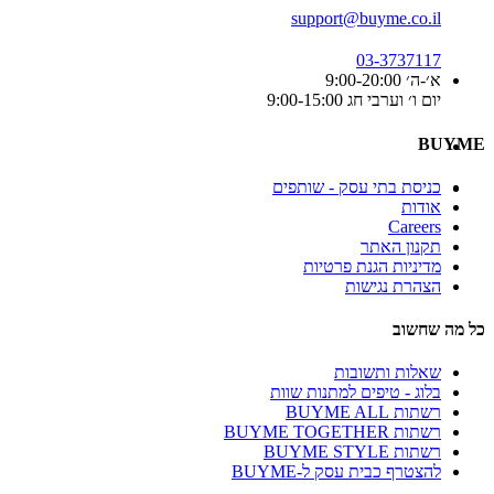
support@buyme.co.il
03-3737117
א׳-ה׳ 9:00-20:00
יום ו׳ וערבי חג 9:00-15:00
BUYME
כניסת בתי עסק - שותפים
אודות
Careers
תקנון האתר
מדיניות הגנת פרטיות
הצהרת נגישות
כל מה שחשוב
שאלות ותשובות
בלוג - טיפים למתנות שוות
רשתות BUYME ALL
רשתות BUYME TOGETHER
רשתות BUYME STYLE
להצטרף כבית עסק ל-BUYME