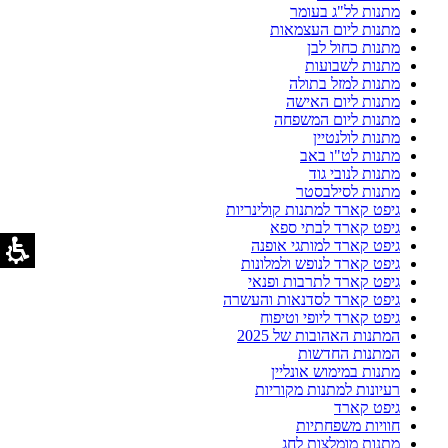
מתנות לל"ג בעומר
מתנות ליום העצמאות
מתנות כחול לבן
מתנות לשבועות
מתנות למזל בתולה
מתנות ליום האישה
מתנות ליום המשפחה
מתנות לולנטיין
מתנות לט"ו באב
מתנות לנובי גוד
מתנות לסילבסטר
גיפט קארד למתנות קולינריות
גיפט קארד לבתי ספא
גיפט קארד למותגי אופנה
גיפט קארד לנופש ולמלונות
גיפט קארד לתרבות ופנאי
גיפט קארד לסדנאות והעשרה
גיפט קארד ליופי וטיפוח
המתנות האהובות של 2025
המתנות החדשות
מתנות במימוש אונליין
רעיונות למתנות מקוריות
גיפט קארד
חוויות משפחתיות
מתנות מומלצות לחג