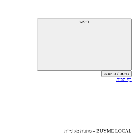
דלג
תפריט
מעל
עליון
תפריט
עליון
חיפוש
כניסה / הרשמה
סוף
דף הבית
אזור
תפריט
עליון
BUYME LOCAL – מתנות מקומיות