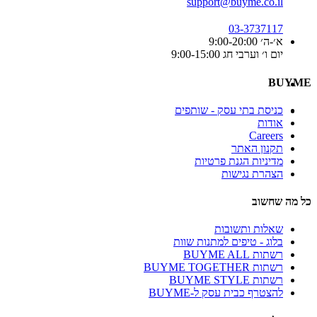
support@buyme.co.il
03-3737117
א׳-ה׳ 9:00-20:00
יום ו׳ וערבי חג 9:00-15:00
BUYME
כניסת בתי עסק - שותפים
אודות
Careers
תקנון האתר
מדיניות הגנת פרטיות
הצהרת נגישות
כל מה שחשוב
שאלות ותשובות
בלוג - טיפים למתנות שוות
רשתות BUYME ALL
רשתות BUYME TOGETHER
רשתות BUYME STYLE
להצטרף כבית עסק ל-BUYME