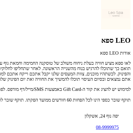
LEO ספא
אודות LEO ספא
לאו ספא מציע חוויה בעלת ניחוח משולב של טוסקנה החמימה וחמאת גוף עש
תואם כך שתוכלו להרגיש בנוח מהשנייה הראשונה. לאחר שתחליפו לחלוקים
והפינוק. לכשתהיו מוכנים, צוות המעסים שלנו יקבל אתכם וייקח אתכם למ
אתם נמצאים ובסיום העיסוי תוכלו להמשיך את החוויה ואת יום הפינוק של
למימוש יש להציג את קוד ה-Gift Card באמצעות SMS/מייל/דף מודפס. לפרטים נוספים: 08-9999975.
תוקף שובר כספי הינו לכל הפחות 60 חודשים ממועד הפקתו. תוקף שובר לרכישת מוצר או שירות מסויים יהיה לכל הפחות 24 חודשים ממועד הפקתו
יפה נוף 24, אשקלון
08-9999975