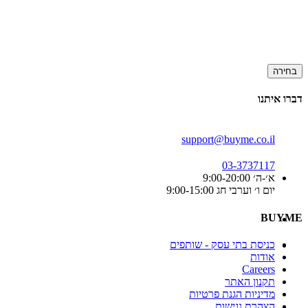
בחירה
דברו איתנו
support@buyme.co.il
03-3737117
א׳-ה׳ 9:00-20:00
יום ו׳ וערבי חג 9:00-15:00
BUYME
כניסת בתי עסק - שותפים
אודות
Careers
תקנון האתר
מדיניות הגנת פרטיות
הצהרת נגישות