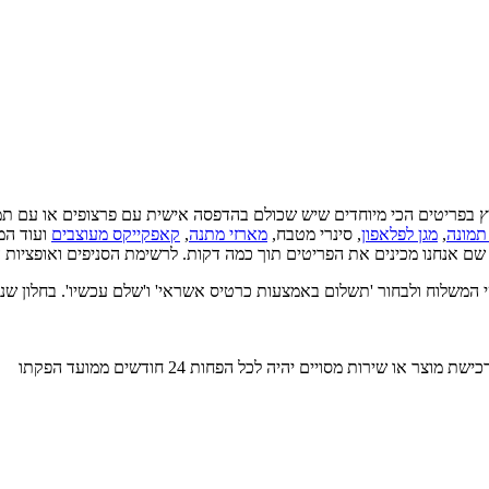
ץ בפריטים הכי מיוחדים שיש שכולם בהדפסה אישית עם פרצופים או עם תמ
תמונה
,
מגן לפלאפון
, סינרי מטבח,
מארזי מתנה
,
קאפקייקס מעוצבים
ועוד המו
 שם אנחנו מכינים את הפריטים תוך כמה דקות. לרשימת הסניפים ואופציות
חור 'תשלום באמצעות כרטיס אשראי' ו'שלם עכשיו'. בחלון שנפתח יש לבחור 'pay with BUYME' ולה