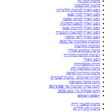
מתנות לנובי גוד
מתנות לסילבסטר
גיפט קארד למתנות קולינריות
גיפט קארד לבתי ספא
גיפט קארד למותגי אופנה
גיפט קארד לנופש ולמלונות
גיפט קארד לתרבות ופנאי
גיפט קארד לסדנאות והעשרה
גיפט קארד ליופי וטיפוח
המתנות האהובות של 2025
המתנות החדשות
מתנות במימוש אונליין
רעיונות למתנות מקוריות
גיפט קארד
חוויות משפחתיות
מתנות מומלצות לחג
מתנות מקוריות לאישה
חברות וארגונים - מתנות לעובדים
תקנון מתנה משותפת
תקנון נסייני המתנות של BUYME
תקנון פעילות ט"ו באב 2026
privacy policy
מתנות למעבר דירה
מתנות לחג לילדים