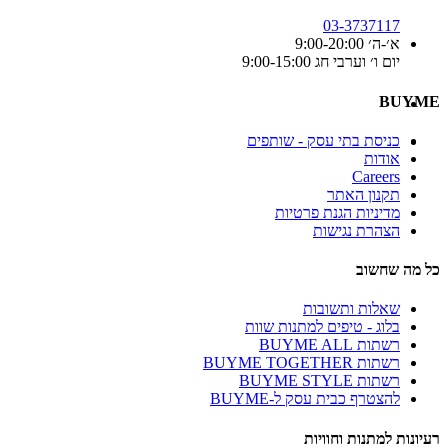
03-3737117
א׳-ה׳ 9:00-20:00
יום ו׳ וערבי חג 9:00-15:00
BUYME
כניסת בתי עסק - שותפים
אודות
Careers
תקנון האתר
מדיניות הגנת פרטיות
הצהרת נגישות
כל מה שחשוב
שאלות ותשובות
בלוג - טיפים למתנות שוות
רשתות BUYME ALL
רשתות BUYME TOGETHER
רשתות BUYME STYLE
להצטרף כבית עסק ל-BUYME
רעיונות למתנות וחוויות