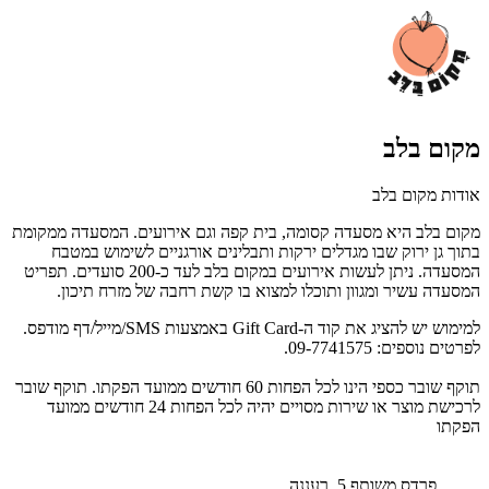
מקום בלב
אודות מקום בלב
מקום בלב היא מסעדה קסומה, בית קפה וגם אירועים. המסעדה ממקומת
בתוך גן ירוק שבו מגדלים ירקות ותבלינים אורגניים לשימוש במטבח
המסעדה. ניתן לעשות אירועים במקום בלב לעד כ-200 סועדים. תפריט
המסעדה עשיר ומגוון ותוכלו למצוא בו קשת רחבה של מזרח תיכון.
למימוש יש להציג את קוד ה-Gift Card באמצעות SMS/מייל/דף מודפס.
לפרטים נוספים: 09-7741575.
תוקף שובר כספי הינו לכל הפחות 60 חודשים ממועד הפקתו. תוקף שובר
לרכישת מוצר או שירות מסויים יהיה לכל הפחות 24 חודשים ממועד
הפקתו
פרדס משותף 5, רעננה