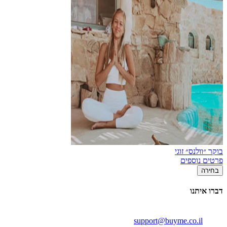
בוקר ״וולנס״ זוגי
פרטים נוספים
בחירה
דברו איתנו
support@buyme.co.il