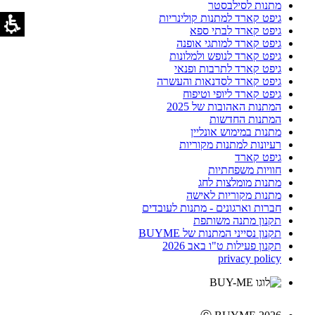
מתנות לסילבסטר
גיפט קארד למתנות קולינריות
גיפט קארד לבתי ספא
גיפט קארד למותגי אופנה
גיפט קארד לנופש ולמלונות
גיפט קארד לתרבות ופנאי
גיפט קארד לסדנאות והעשרה
גיפט קארד ליופי וטיפוח
המתנות האהובות של 2025
המתנות החדשות
מתנות במימוש אונליין
רעיונות למתנות מקוריות
גיפט קארד
חוויות משפחתיות
מתנות מומלצות לחג
מתנות מקוריות לאישה
חברות וארגונים - מתנות לעובדים
תקנון מתנה משותפת
תקנון נסייני המתנות של BUYME
תקנון פעילות ט"ו באב 2026
privacy policy