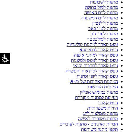
מתנות לשבועות
מתנות למזל בתולה
מתנות ליום האישה
מתנות ליום המשפחה
מתנות לולנטיין
מתנות לט"ו באב
מתנות לנובי גוד
מתנות לסילבסטר
גיפט קארד למתנות קולינריות
גיפט קארד לבתי ספא
גיפט קארד למותגי אופנה
גיפט קארד לנופש ולמלונות
גיפט קארד לתרבות ופנאי
גיפט קארד לסדנאות והעשרה
גיפט קארד ליופי וטיפוח
המתנות האהובות של 2025
המתנות החדשות
מתנות במימוש אונליין
רעיונות למתנות מקוריות
גיפט קארד
חוויות משפחתיות
מתנות מומלצות לחג
מתנות מקוריות לאישה
חברות וארגונים - מתנות לעובדים
תקנון מתנה משותפת