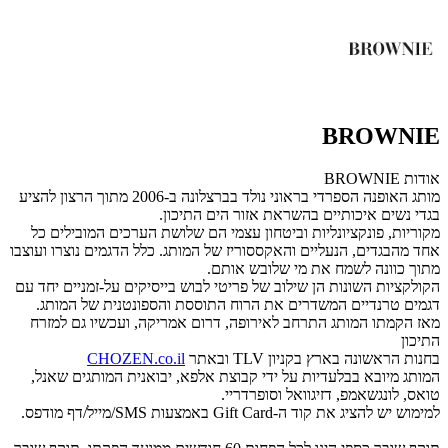
BROWNIE
אודות BROWNIE
מותג האופנה הספרדי בראוני נולד בברצלונה ב-2006 מתוך הרצון להציע
בגדי נשים איכותיים בהשראת אזור הים התיכון.
מקוריות, פונקציונליות וביטחון עצמי הם שלושת הערכים המובילים כל
אחד מהבגדים, הנעליים והאקססוריז של המותג. כלל הדגמים נוצרו ועוצבו
מתוך כוונה לשמח את מי שלובש אותם.
הקולקציות השונות הן שילוב של פריטי לבוש בייסיקים על-זמניים יחד עם
דגמים טרנדיים המשדרים את הרוח התוססת והספונטנית של המותג.
מאז הקמתו המותג התרחב לאירופה, דרום אמריקה, ועכשיו גם למזרח
התיכון
בחנות הראשונה בארץ בקניון
TLV
ובאתר
CHOZEN.co.il
המותג מיובא בבלעדיות על ידי קבוצת אלפא, יבואנית המותגים שאנל,
טואס, לונגשאמפ, דזיגוואל וסופרדריי.
למימוש יש להציג את קוד ה-Gift Card באמצעות SMS/מייל/דף מודפס.