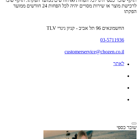
תוקף שובר כספי הינו לכל הפחות 60 חודשים ממועד הפקתו. תוקף שובר
לרכישת מוצר או שירות מסויים יהיה לכל הפחות 24 חודשים ממועד
הפקתו
החשמונאים 96 תל אביב - קניון גינדי TLV
03-5711936
customerservice@chozen.co.il
לאתר
שובר כספי