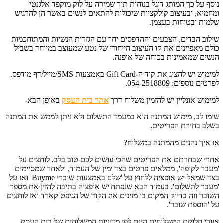
נוסף על כך המותג דוגל בנוחות תוך שמירה על לוק מוקפד אלגנטי
ומחמיא, ובעיצוב קולקציות שיכולות להתאים לנשים באשר הן להרגיש
שלמות ובטוחות בעצמן.
שילוב הבדים, הצבעים וההדפסים יחד עם הגזרות הנשיות והמתוחכמות
כולם מאפיינים את קו העיצוב הייחודי של נטע שמעוצב במיוחד בשביל
הנשים שמאמינות בכוחה של אופנה.
למימוש יש להציג את קוד ה-Gift Card באמצעות SMS/מייל/דף מודפס.
לפרטים נוספים: 054-2518809.
למימוש אונליין יש להזמין משלוח דרך
אתר בית העסק
באופן הבא-
שימו לב, מימוש המתנה הוא במעמד התשלום ולא ניתן לממש את המתנה
בשלב בחירת הפריטים.
אז איך נהנים מהמתנה במשלוח?
אחרי שבחרתם את הפריטים שהכי עושים לכם טוב בלב, לוחצים על
'מעבר לקופה', ממלאים פרטים בצד ימין של העמוד, ולאחר שמסיימים
בצד שמאל יש אופציה ללחוץ על 'שלם באמצעות שוברי Buyme' ואז על
'מעבר לתשלום'. בעמוד הבא שנפתח יש אופציה בתיבה להזין את מספר
השובר וזה בדיוק המקום בו מזינים את הקוד של הגיפט קארד ואז לוחצים
על 'הוספת שובר'.
אזורי חלוקת המשלוחים הינם לפי מדיניות המשלוחים של בית העסק.