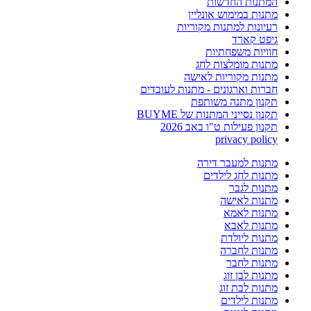
המתנות החדשות
מתנות במימוש אונליין
רעיונות למתנות מקוריות
גיפט קארד
חוויות משפחתיות
מתנות מומלצות לחג
מתנות מקוריות לאישה
חברות וארגונים - מתנות לעובדים
תקנון מתנה משותפת
תקנון נסייני המתנות של BUYME
תקנון פעילות ט"ו באב 2026
privacy policy
מתנות למעבר דירה
מתנות לחג לילדים
מתנות לגבר
מתנות לאישה
מתנות לאמא
מתנות לאבא
מתנות ליולדת
מתנות לחברה
מתנות לחבר
מתנות לבן זוג
מתנות לבת זוג
מתנות לילדים