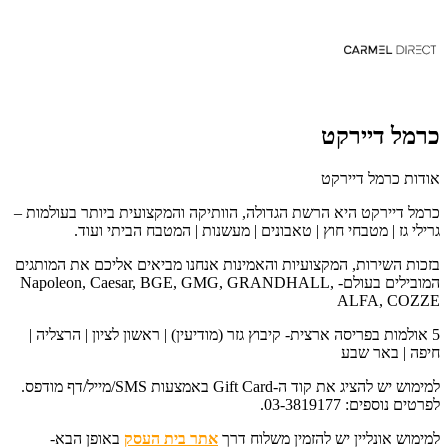
כרמל דיירקט
אודות כרמל דיירקט
כרמל דיירקט היא הרשת הגדולה, הוותיקה והמקצועית ביותר בעולמות –
גרילי גז | מטבחי חוץ | טאבונים | מעשנות | המטבח הביתי ועוד.
בזכות השירות, המקצועיות והאמינות אנחנו מביאים אליכם את המותגים
המובילים בעולם- Napoleon, Caesar, BGE, GMG, GRANDHALL,
ALFA, COZZE
5 אולמות בפריסה ארצית- קיבוץ גזר (מודיעין) | ראשון לציון | הרצליה |
חיפה | באר שבע
למימוש יש להציג את קוד ה-Gift Card באמצעות SMS/מייל/דף מודפס.
לפרטים נוספים: 03-3819177.
למימוש אונליין יש להזמין משלוח דרך
אתר בית העסק
באופן הבא-