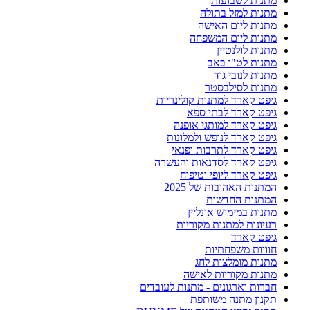
מתנות לשבועות
מתנות למזל בתולה
מתנות ליום האישה
מתנות ליום המשפחה
מתנות לולנטיין
מתנות לט"ו באב
מתנות לנובי גוד
מתנות לסילבסטר
גיפט קארד למתנות קולינריות
גיפט קארד לבתי ספא
גיפט קארד למותגי אופנה
גיפט קארד לנופש ולמלונות
גיפט קארד לתרבות ופנאי
גיפט קארד לסדנאות והעשרה
גיפט קארד ליופי וטיפוח
המתנות האהובות של 2025
המתנות החדשות
מתנות במימוש אונליין
רעיונות למתנות מקוריות
גיפט קארד
חוויות משפחתיות
מתנות מומלצות לחג
מתנות מקוריות לאישה
חברות וארגונים - מתנות לעובדים
תקנון מתנה משותפת