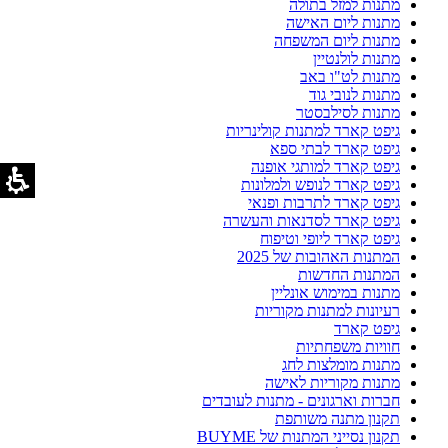
מתנות למזל בתולה
מתנות ליום האישה
מתנות ליום המשפחה
מתנות לולנטיין
מתנות לט"ו באב
מתנות לנובי גוד
מתנות לסילבסטר
גיפט קארד למתנות קולינריות
גיפט קארד לבתי ספא
גיפט קארד למותגי אופנה
גיפט קארד לנופש ולמלונות
גיפט קארד לתרבות ופנאי
גיפט קארד לסדנאות והעשרה
גיפט קארד ליופי וטיפוח
המתנות האהובות של 2025
המתנות החדשות
מתנות במימוש אונליין
רעיונות למתנות מקוריות
גיפט קארד
חוויות משפחתיות
מתנות מומלצות לחג
מתנות מקוריות לאישה
חברות וארגונים - מתנות לעובדים
תקנון מתנה משותפת
תקנון נסייני המתנות של BUYME