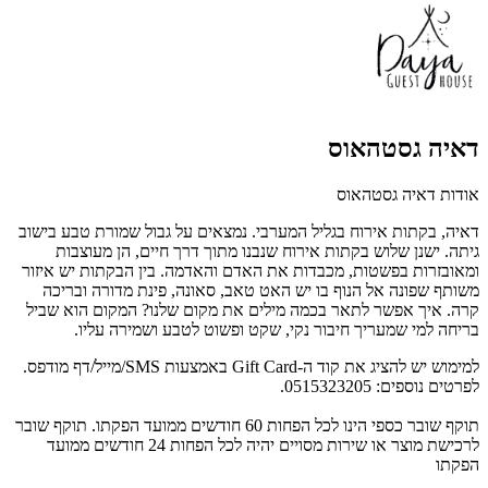
דאיה גסטהאוס
אודות דאיה גסטהאוס
דאיה, בקתות אירוח בגליל המערבי. נמצאים על גבול שמורת טבע בישוב
גיתה. ישנן שלוש בקתות אירוח שנבנו מתוך דרך חיים, הן מעוצבות
ומאובזרות בפשטות, מכבדות את האדם והאדמה. בין הבקתות יש איזור
משותף שפונה אל הנוף בו יש האט טאב, סאונה, פינת מדורה ובריכה
קרה. איך אפשר לתאר בכמה מילים את מקום שלנו? המקום הוא שביל
בריחה למי שמעריך חיבור נקי, שקט ופשוט לטבע ושמירה עליו.
למימוש יש להציג את קוד ה-Gift Card באמצעות SMS/מייל/דף מודפס.
לפרטים נוספים: 0515323205.
תוקף שובר כספי הינו לכל הפחות 60 חודשים ממועד הפקתו. תוקף שובר
לרכישת מוצר או שירות מסויים יהיה לכל הפחות 24 חודשים ממועד
הפקתו