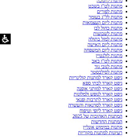
מתנות לחנוכה
מתנות לט"ו בשבט
מתנות לפורים
מתנות לל"ג בעומר
מתנות ליום העצמאות
מתנות כחול לבן
מתנות לשבועות
מתנות למזל בתולה
מתנות ליום האישה
מתנות ליום המשפחה
מתנות לולנטיין
מתנות לט"ו באב
מתנות לנובי גוד
מתנות לסילבסטר
גיפט קארד למתנות קולינריות
גיפט קארד לבתי ספא
גיפט קארד למותגי אופנה
גיפט קארד לנופש ולמלונות
גיפט קארד לתרבות ופנאי
גיפט קארד לסדנאות והעשרה
גיפט קארד ליופי וטיפוח
המתנות האהובות של 2025
המתנות החדשות
מתנות במימוש אונליין
רעיונות למתנות מקוריות