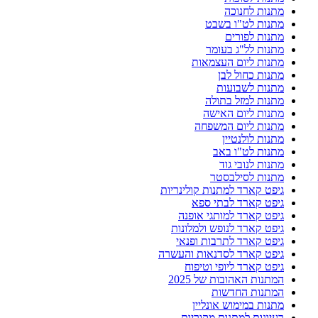
מתנות לחנוכה
מתנות לט"ו בשבט
מתנות לפורים
מתנות לל"ג בעומר
מתנות ליום העצמאות
מתנות כחול לבן
מתנות לשבועות
מתנות למזל בתולה
מתנות ליום האישה
מתנות ליום המשפחה
מתנות לולנטיין
מתנות לט"ו באב
מתנות לנובי גוד
מתנות לסילבסטר
גיפט קארד למתנות קולינריות
גיפט קארד לבתי ספא
גיפט קארד למותגי אופנה
גיפט קארד לנופש ולמלונות
גיפט קארד לתרבות ופנאי
גיפט קארד לסדנאות והעשרה
גיפט קארד ליופי וטיפוח
המתנות האהובות של 2025
המתנות החדשות
מתנות במימוש אונליין
רעיונות למתנות מקוריות