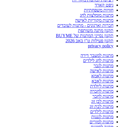
גיפט קארד
חוויות משפחתיות
מתנות מומלצות לחג
מתנות מקוריות לאישה
חברות וארגונים - מתנות לעובדים
תקנון מתנה משותפת
תקנון נסייני המתנות של BUYME
תקנון פעילות ט"ו באב 2026
privacy policy
מתנות למעבר דירה
מתנות לחג לילדים
מתנות לגבר
מתנות לאישה
מתנות לאמא
מתנות לאבא
מתנות ליולדת
מתנות לחברה
מתנות לחבר
מתנות לבן זוג
מתנות לבת זוג
מתנות לילדים
מתנות לגננות
מתנות למורים
מתנה לסייעת