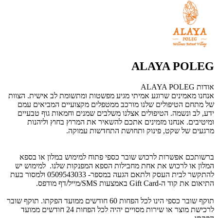
ALAYA POLEG
אודות ALAYA POLEG
אנחנו מאמינים שרוגע אמיתי מגיע מפשטות ומתשומת לב אישית. הצוות
של מתחם הטיפולים שלנו מורכב ממטפלים מקצועיים המביאים עמם
ידע, לב ונשמה. הטיפולים אצלנו משלבים שמנים וחמאות גוף טבעיים
ומיטיבים. אנחנו מזמינים אתכם להשאיר את המרוץ בחוץ וליהנות
מרגעים של שקט, פינוק ותחושת התחדשות עמוקה.
ברשותכם אפשרות לרכוש שובר כספי פתוח למימוש במלון או בספא
המלון או לרכוש את אחת מחבילות הספא המפנקות שלנו. למימוש יש
להתקשר לבית העסק ולתאם הגעה במספר- 0509543033 ולמסור בעת
התיאום את קוד ה-Gift Card באמצעות SMS/מייל/דף מודפס.
תוקף שובר כספי הינו לכל הפחות 60 חודשים ממועד הפקתו. תוקף שובר
לרכישת מוצר או שירות מסויים יהיה לכל הפחות 24 חודשים ממועד