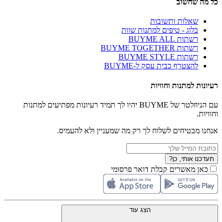
כל מה שחשוב
שאלות ותשובות
בלוג - טיפים למתנות שוות
רשתות BUYME ALL
רשתות BUYME TOGETHER
רשתות BUYME STYLE
להצטרף כבית עסק ל-BUYME
רעיונות למתנות וחוויות
עם הניוזלטר של BUYME יהיו לך תמיד רעיונות מפתיעים למתנות
וחוויות.
אנחנו מבטיחים לשלוח לך רק מה שמעניין ולא להעמיס.
תעדכנו אותי, כן?
כאן מאשרים קבלת דואר פרסומי
הצג עוד