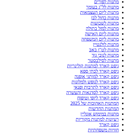
מתנות לפורים
מתנות לל"ג בעומר
מתנות ליום העצמאות
מתנות כחול לבן
מתנות לשבועות
מתנות למזל בתולה
מתנות ליום האישה
מתנות ליום המשפחה
מתנות לולנטיין
מתנות לט"ו באב
מתנות לנובי גוד
מתנות לסילבסטר
גיפט קארד למתנות קולינריות
גיפט קארד לבתי ספא
גיפט קארד למותגי אופנה
גיפט קארד לנופש ולמלונות
גיפט קארד לתרבות ופנאי
גיפט קארד לסדנאות והעשרה
גיפט קארד ליופי וטיפוח
המתנות האהובות של 2025
המתנות החדשות
מתנות במימוש אונליין
רעיונות למתנות מקוריות
גיפט קארד
חוויות משפחתיות