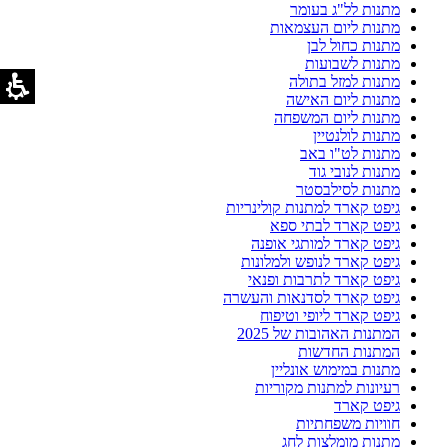
מתנות לל"ג בעומר
מתנות ליום העצמאות
מתנות כחול לבן
מתנות לשבועות
מתנות למזל בתולה
מתנות ליום האישה
מתנות ליום המשפחה
מתנות לולנטיין
מתנות לט"ו באב
מתנות לנובי גוד
מתנות לסילבסטר
גיפט קארד למתנות קולינריות
גיפט קארד לבתי ספא
גיפט קארד למותגי אופנה
גיפט קארד לנופש ולמלונות
גיפט קארד לתרבות ופנאי
גיפט קארד לסדנאות והעשרה
גיפט קארד ליופי וטיפוח
המתנות האהובות של 2025
המתנות החדשות
מתנות במימוש אונליין
רעיונות למתנות מקוריות
גיפט קארד
חוויות משפחתיות
מתנות מומלצות לחג