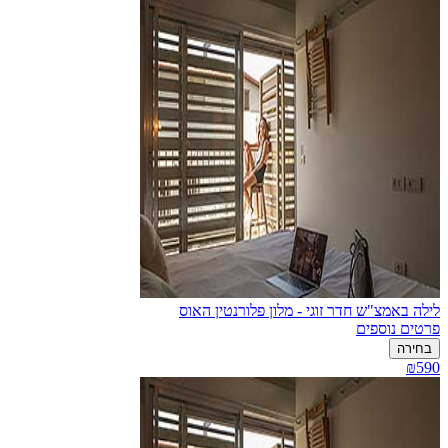
לילה באמצ"ש חדר זוגי - מלון פלורנטין האוס
פרטים נוספים
בחירה
₪590