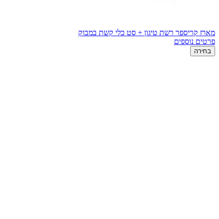
מארז קריספר רשת טיגון + סט כלי קשת במבוק
פרטים נוספים
בחירה