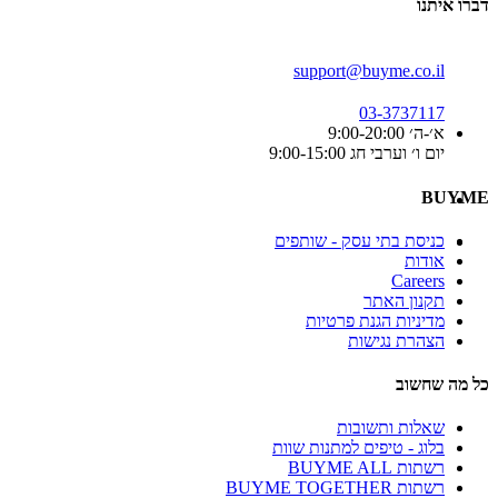
דברו איתנו
support@buyme.co.il
03-3737117
א׳-ה׳ 9:00-20:00
יום ו׳ וערבי חג 9:00-15:00
BUYME
כניסת בתי עסק - שותפים
אודות
Careers
תקנון האתר
מדיניות הגנת פרטיות
הצהרת נגישות
כל מה שחשוב
שאלות ותשובות
בלוג - טיפים למתנות שוות
רשתות BUYME ALL
רשתות BUYME TOGETHER