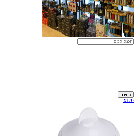
בחירה
₪170