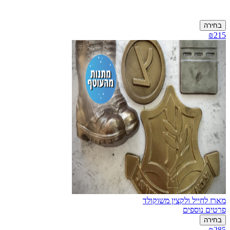
בחירה
₪215
מארז לחייל ולקצין משוקולד
פרטים נוספים
בחירה
₪285