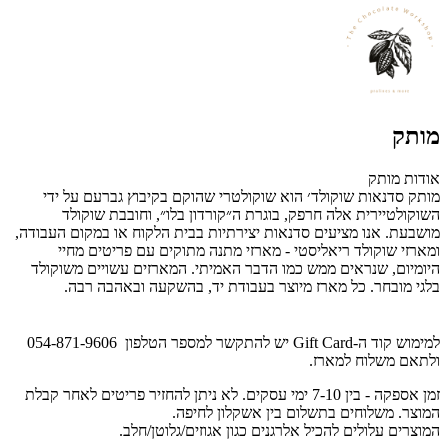
מותק
אודות מותק
מותק סדנאות שוקולד׳ הוא שוקולטרי שהוקם בקיבוץ גברעם על ידי
השוקולטיירית אלה חרפק, בוגרת ה״קורדון בלו״, וחובבת שוקולד
מושבעת. אנו מציעים סדנאות יצירתיות בבית הלקוח או במקום העבודה,
ומארזי שוקולד ריאליסטי - מארזי מתנה מתוקים עם פריטים מחיי
היומיום, שנראים ממש כמו הדבר האמיתי. המארזים עשויים משוקולד
בלגי מובחר. כל מארז מיוצר בעבודת יד, בהשקעה ובאהבה רבה.
למימוש קוד ה-Gift Card יש להתקשר למספר הטלפון 054-871-9606
ולתאם משלוח למארז.
זמן אספקה - בין 7-10 ימי עסקים. לא ניתן להחזיר פריטים לאחר קבלת
המוצר. משלוחים בתשלום בין אשקלון לחיפה.
המוצרים עלולים להכיל אלרגנים כגון אגוזים/גלוטן/חלב.