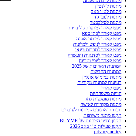
מתנות ליום המשפחה
מתנות לולנטיין
מתנות לט"ו באב
מתנות לנובי גוד
מתנות לסילבסטר
גיפט קארד למתנות קולינריות
גיפט קארד לבתי ספא
גיפט קארד למותגי אופנה
גיפט קארד לנופש ולמלונות
גיפט קארד לתרבות ופנאי
גיפט קארד לסדנאות והעשרה
גיפט קארד ליופי וטיפוח
המתנות האהובות של 2025
המתנות החדשות
מתנות במימוש אונליין
רעיונות למתנות מקוריות
גיפט קארד
חוויות משפחתיות
מתנות מומלצות לחג
מתנות מקוריות לאישה
חברות וארגונים - מתנות לעובדים
תקנון מתנה משותפת
תקנון נסייני המתנות של BUYME
תקנון פעילות ט"ו באב 2026
privacy policy