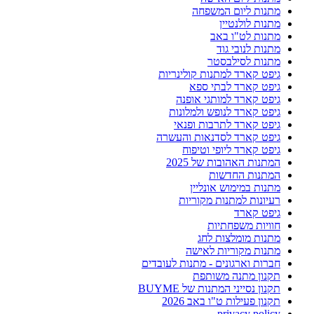
מתנות ליום המשפחה
מתנות לולנטיין
מתנות לט"ו באב
מתנות לנובי גוד
מתנות לסילבסטר
גיפט קארד למתנות קולינריות
גיפט קארד לבתי ספא
גיפט קארד למותגי אופנה
גיפט קארד לנופש ולמלונות
גיפט קארד לתרבות ופנאי
גיפט קארד לסדנאות והעשרה
גיפט קארד ליופי וטיפוח
המתנות האהובות של 2025
המתנות החדשות
מתנות במימוש אונליין
רעיונות למתנות מקוריות
גיפט קארד
חוויות משפחתיות
מתנות מומלצות לחג
מתנות מקוריות לאישה
חברות וארגונים - מתנות לעובדים
תקנון מתנה משותפת
תקנון נסייני המתנות של BUYME
תקנון פעילות ט"ו באב 2026
privacy policy