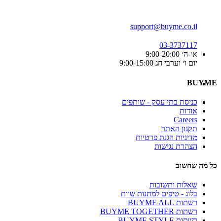
support@buyme.co.il
03-3737117
א׳-ה׳ 9:00-20:00
יום ו׳ וערבי חג 9:00-15:00
BUYME
כניסת בתי עסק - שותפים
אודות
Careers
תקנון האתר
מדיניות הגנת פרטיות
הצהרת נגישות
כל מה שחשוב
שאלות ותשובות
בלוג - טיפים למתנות שוות
רשתות BUYME ALL
רשתות BUYME TOGETHER
רשתות BUYME STYLE