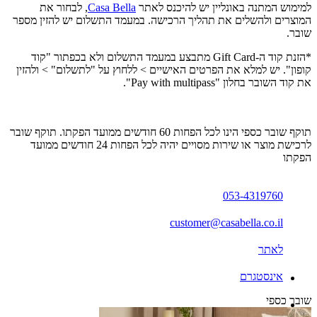
למימוש המתנה באונליין יש להיכנס לאתר
Casa Bella
, לבחור את
המוצרים ולהשלים את תהליך הרכישה. במעמד התשלום יש להזין מספר
שובר.
*הזנת קוד ה-Gift Card מתבצע במעמד התשלום ולא בכפתור "קוד
קופון". יש למלא את הפרטים האישיים > ללחוץ על "לתשלום" > ולהזין
את קוד השובר בחלון "Pay with multipass".
תוקף שובר כספי הינו לכל הפחות 60 חודשים ממועד הפקתו. תוקף שובר
לרכישת מוצר או שירות מסויים יהיה לכל הפחות 24 חודשים ממועד
הפקתו
053-4319760
customer@casabella.co.il
לאתר
אינסטגרם
שובר כספי