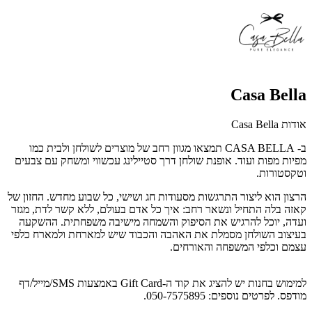
Casa Bella
אודות Casa Bella
ב- CASA BELLA תמצאו מגוון רחב של מוצרים לשולחן ולבית כמו
מפיות מפות ועוד. אופנת שולחן דרך סטיילינג עכשווי ומשחק עם צבעים
וטקסטורות.
הרצון הוא ליצור התרגשות מסעודות חג ושישי, כל שבוע מחדש. החזון של
קאזה בלה התחיל ונשאר רחב: איך כל אדם בעולם, ללא קשר לדת, מגזר
ועדה, יוכל להרגיש את הסיפוק והשמחה מישיבה משפחתית. ההשקעה
בעיצוב השולחן מסמלת את האהבה והכבוד שיש למארחת ולמארח כלפי
עצמם וכלפי המשפחה והאורחים.
למימוש בחנות יש להציג את קוד ה-Gift Card באמצעות SMS/מייל/דף
מודפס. לפרטים נוספים: 050-7575895.