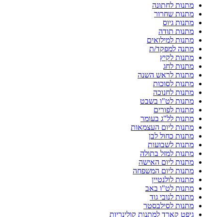
מתנות לחתונה
מתנות שחרור
מתנות גיוס
מתנות תודה
מתנות למילואים
מתנה למפקד/ת
מתנות לקיץ
מתנות לחג
מתנות לראש השנה
מתנות לסוכות
מתנות לחנוכה
מתנות לט"ו בשבט
מתנות לפורים
מתנות לל"ג בעומר
מתנות ליום העצמאות
מתנות כחול לבן
מתנות לשבועות
מתנות למזל בתולה
מתנות ליום האישה
מתנות ליום המשפחה
מתנות לולנטיין
מתנות לט"ו באב
מתנות לנובי גוד
מתנות לסילבסטר
גיפט קארד למתנות קולינריות