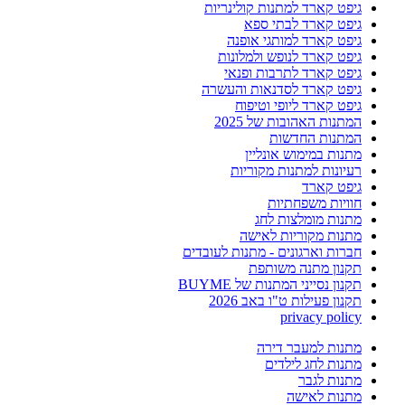
גיפט קארד למתנות קולינריות
גיפט קארד לבתי ספא
גיפט קארד למותגי אופנה
גיפט קארד לנופש ולמלונות
גיפט קארד לתרבות ופנאי
גיפט קארד לסדנאות והעשרה
גיפט קארד ליופי וטיפוח
המתנות האהובות של 2025
המתנות החדשות
מתנות במימוש אונליין
רעיונות למתנות מקוריות
גיפט קארד
חוויות משפחתיות
מתנות מומלצות לחג
מתנות מקוריות לאישה
חברות וארגונים - מתנות לעובדים
תקנון מתנה משותפת
תקנון נסייני המתנות של BUYME
תקנון פעילות ט"ו באב 2026
privacy policy
מתנות למעבר דירה
מתנות לחג לילדים
מתנות לגבר
מתנות לאישה