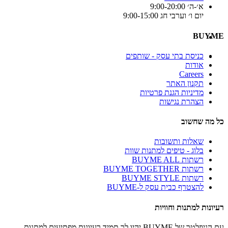
א׳-ה׳ 9:00-20:00
יום ו׳ וערבי חג 9:00-15:00
BUYME
כניסת בתי עסק - שותפים
אודות
Careers
תקנון האתר
מדיניות הגנת פרטיות
הצהרת נגישות
כל מה שחשוב
שאלות ותשובות
בלוג - טיפים למתנות שוות
רשתות BUYME ALL
רשתות BUYME TOGETHER
רשתות BUYME STYLE
להצטרף כבית עסק ל-BUYME
רעיונות למתנות וחוויות
עם הניוזלטר של BUYME יהיו לך תמיד רעיונות מפתיעים למתנות