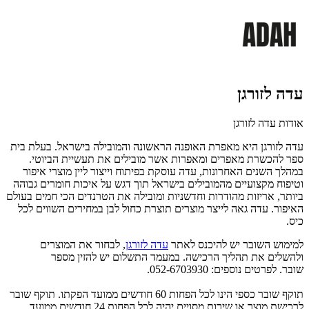
עדה לזורגן
אודות עדה לזורגן
עדה לזורגן היא מאפרת האופנה הראשונה והמובילה בישראל. בעלת בית
ספר להכשרת מאפרים ומאפרות אשר מובילים את תעשיית הביוטי.
במהלך השנים האחרונות, עדה עוסקת בפיתוח וייצור ליין מוצרי איפור
וטיפוח מקצועיים מהמובילים בישראל תוך דגש על איכות חומרים גבוהה
ביותר, אריזות מהודרות וחדשניות ומובילה את הטרנדים הכי חמים בעולם
האיפור. עדה גאה לייצר מוצרים תוצרת כחול לבן במחירים השווים לכל
כיס.
למימוש השובר יש להיכנס לאתר
עדה לזורגן
, לבחור את המוצרים
ולהשלים את תהליך הרכישה. במעמד התשלום יש להזין מספר
שובר. לפרטים נוספים: 052-6703930.
תוקף שובר כספי הינו לכל הפחות 60 חודשים ממועד הפקתו. תוקף שובר
לרכישת מוצר או שירות מסויים יהיה לכל הפחות 24 חודשים ממועד