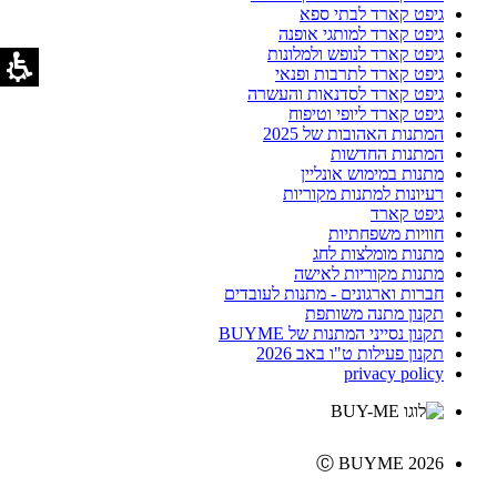
גיפט קארד לבתי ספא
גיפט קארד למותגי אופנה
גיפט קארד לנופש ולמלונות
גיפט קארד לתרבות ופנאי
גיפט קארד לסדנאות והעשרה
גיפט קארד ליופי וטיפוח
המתנות האהובות של 2025
המתנות החדשות
מתנות במימוש אונליין
רעיונות למתנות מקוריות
גיפט קארד
חוויות משפחתיות
מתנות מומלצות לחג
מתנות מקוריות לאישה
חברות וארגונים - מתנות לעובדים
תקנון מתנה משותפת
תקנון נסייני המתנות של BUYME
תקנון פעילות ט"ו באב 2026
privacy policy
Ⓒ BUYME 2026