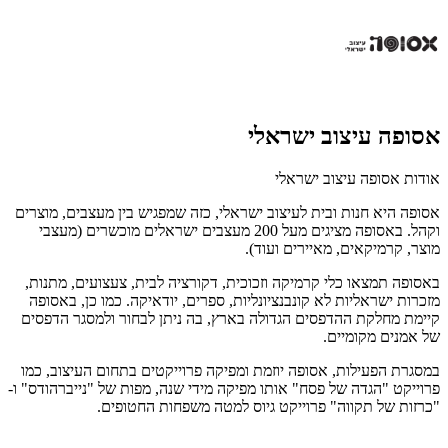
אסופה עיצוב ישראלי
אודות אסופה עיצוב ישראלי
אסופה היא חנות ובית לעיצוב ישראלי, כזה שמפגיש בין מעצבים, מוצרים
וקהל. באסופה מציגים מעל 200 מעצבים ישראלים מוכשרים (מעצבי
מוצר, קרמיקאים, מאיירים ועוד).
באסופה תמצאו כלי קרמיקה וזכוכית, דקורציה לבית, צעצועים, מתנות,
מזכרות ישראליות לא קונבנציונליות, ספרים, יודאיקה. כמו כן, באסופה
קיימת מחלקת ההדפסים הגדולה בארץ, בה ניתן לבחור ולמסגר הדפסים
של אמנים מקומיים.
במסגרת הפעילות, אסופה יוזמת ומפיקה פרוייקטים בתחום העיצוב, כמו
פרוייקט "הגדה של פסח" אותו מפיקה מידי שנה, מפות של "נייברהודס" ו-
"כרזות של תקווה" פרוייקט גיוס למטה משפחות החטופים.