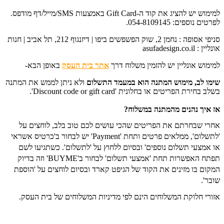
למימוש יש להציג את קוד ה-Gift Card באמצעות SMS/מייל/דף מודפס.
לפרטים נוספים: 054-8109145.
סניפי אסופה : נחמן 2, שוק הפשפשים ביפו | דיזנגוף 212, תל אביב | חנות
אונליין : asufadesign.co.il
למימוש אונליין יש להזמין משלוח דרך
אתר בית העסק
באופן הבא-
שימו לב, מימוש המתנה הוא במעמד התשלום
ו
לא ניתן לממש את המתנה
בשלב בחירת הפריטים או בחלונית 'Discount code or gift card'.
אז איך נהנים מהמתנה במשלוח?
אחרי שבחרתם את הפריטים שהכי עושים לכם טוב בלב, לוחצים על
'לתשלום', ממלאים פרטים ותחת 'Payment' יש לבחור ב'כרטיס אשראי
או אמצעי תשלום נוספים' ובסיום ללחוץ על 'לתשלום'. כשתגיעו לשם
תפתח האפשרות תחת 'אמצעי תשלום' לבחור ב'BUYME' וזה בדיוק
המקום בו מזינים את הקוד של הגיפט קארד ובסיום לוחצים על 'הוספת
שובר'.
אזורי חלוקת המשלוחים הינם לפי מדיניות המשלוחים של בית העסק.