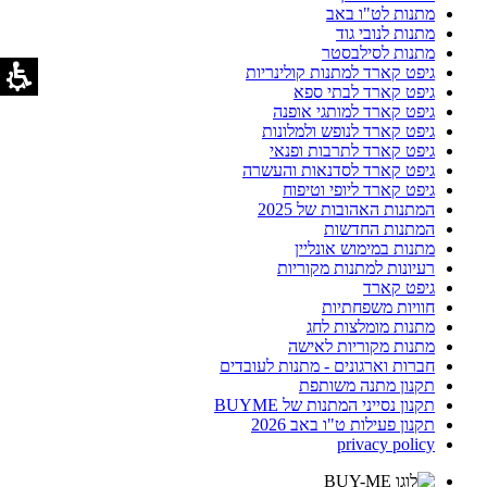
מתנות לט"ו באב
מתנות לנובי גוד
מתנות לסילבסטר
גיפט קארד למתנות קולינריות
גיפט קארד לבתי ספא
גיפט קארד למותגי אופנה
גיפט קארד לנופש ולמלונות
גיפט קארד לתרבות ופנאי
גיפט קארד לסדנאות והעשרה
גיפט קארד ליופי וטיפוח
המתנות האהובות של 2025
המתנות החדשות
מתנות במימוש אונליין
רעיונות למתנות מקוריות
גיפט קארד
חוויות משפחתיות
מתנות מומלצות לחג
מתנות מקוריות לאישה
חברות וארגונים - מתנות לעובדים
תקנון מתנה משותפת
תקנון נסייני המתנות של BUYME
תקנון פעילות ט"ו באב 2026
privacy policy