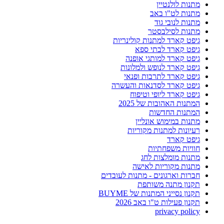
מתנות לולנטיין
מתנות לט"ו באב
מתנות לנובי גוד
מתנות לסילבסטר
גיפט קארד למתנות קולינריות
גיפט קארד לבתי ספא
גיפט קארד למותגי אופנה
גיפט קארד לנופש ולמלונות
גיפט קארד לתרבות ופנאי
גיפט קארד לסדנאות והעשרה
גיפט קארד ליופי וטיפוח
המתנות האהובות של 2025
המתנות החדשות
מתנות במימוש אונליין
רעיונות למתנות מקוריות
גיפט קארד
חוויות משפחתיות
מתנות מומלצות לחג
מתנות מקוריות לאישה
חברות וארגונים - מתנות לעובדים
תקנון מתנה משותפת
תקנון נסייני המתנות של BUYME
תקנון פעילות ט"ו באב 2026
privacy policy