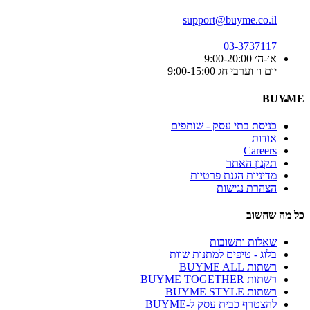
support@buyme.co.il
03-3737117
א׳-ה׳ 9:00-20:00
יום ו׳ וערבי חג 9:00-15:00
BUYME
כניסת בתי עסק - שותפים
אודות
Careers
תקנון האתר
מדיניות הגנת פרטיות
הצהרת נגישות
כל מה שחשוב
שאלות ותשובות
בלוג - טיפים למתנות שוות
רשתות BUYME ALL
רשתות BUYME TOGETHER
רשתות BUYME STYLE
להצטרף כבית עסק ל-BUYME