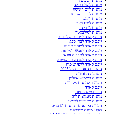
מתנות לשבועות
מתנות למזל בתולה
מתנות ליום האישה
מתנות ליום המשפחה
מתנות לולנטיין
מתנות לט"ו באב
מתנות לנובי גוד
מתנות לסילבסטר
גיפט קארד למתנות קולינריות
גיפט קארד לבתי ספא
גיפט קארד למותגי אופנה
גיפט קארד לנופש ולמלונות
גיפט קארד לתרבות ופנאי
גיפט קארד לסדנאות והעשרה
גיפט קארד ליופי וטיפוח
המתנות האהובות של 2025
המתנות החדשות
מתנות במימוש אונליין
רעיונות למתנות מקוריות
גיפט קארד
חוויות משפחתיות
מתנות מומלצות לחג
מתנות מקוריות לאישה
חברות וארגונים - מתנות לעובדים
תקנון מתנה משותפת