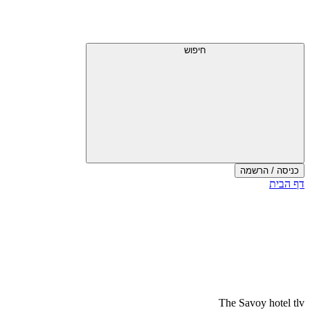
דלג
תפריט
מעל
עליון
תפריט
עליון
חיפוש
כניסה / הרשמה
סוף
דף הבית
אזור
תפריט
עליון
The Savoy hotel tlv