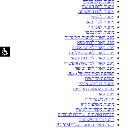
מתנות למזל בתולה
מתנות ליום האישה
מתנות ליום המשפחה
מתנות לולנטיין
מתנות לט"ו באב
מתנות לנובי גוד
מתנות לסילבסטר
גיפט קארד למתנות קולינריות
גיפט קארד לבתי ספא
גיפט קארד למותגי אופנה
גיפט קארד לנופש ולמלונות
גיפט קארד לתרבות ופנאי
גיפט קארד לסדנאות והעשרה
גיפט קארד ליופי וטיפוח
המתנות האהובות של 2025
המתנות החדשות
מתנות במימוש אונליין
רעיונות למתנות מקוריות
גיפט קארד
חוויות משפחתיות
מתנות מומלצות לחג
מתנות מקוריות לאישה
חברות וארגונים - מתנות לעובדים
תקנון מתנה משותפת
תקנון נסייני המתנות של BUYME