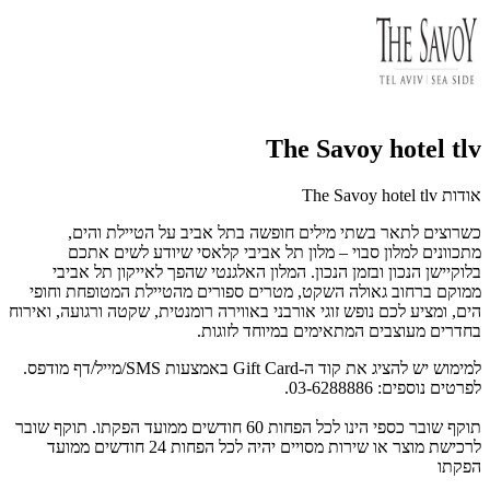
The Savoy hotel tlv
אודות The Savoy hotel tlv
כשרוצים לתאר בשתי מילים חופשה בתל אביב על הטיילת והים,
מתכוונים למלון סבוי – מלון תל אביבי קלאסי שיודע לשים אתכם
בלוקיישן הנכון ובזמן הנכון. המלון האלגנטי שהפך לאייקון תל אביבי
ממוקם ברחוב גאולה השקט, מטרים ספורים מהטיילת המטופחת וחופי
הים, ומציע לכם נופש זוגי אורבני באווירה רומנטית, שקטה ורגועה, ואירוח
בחדרים מעוצבים המתאימים במיוחד לזוגות.
למימוש יש להציג את קוד ה-Gift Card באמצעות SMS/מייל/דף מודפס.
לפרטים נוספים: 03-6288886.
תוקף שובר כספי הינו לכל הפחות 60 חודשים ממועד הפקתו. תוקף שובר
לרכישת מוצר או שירות מסויים יהיה לכל הפחות 24 חודשים ממועד
הפקתו