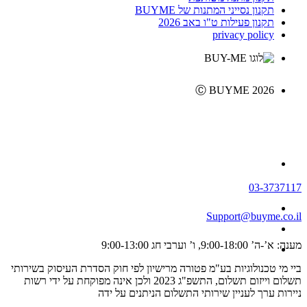
תקנון נסייני המתנות של BUYME
תקנון פעילות ט"ו באב 2026
privacy policy
Ⓒ BUYME 2026
03-3737117
Support@buyme.co.il
מענה: א’-ה’ 9:00-18:00, ו’ וערבי חג 9:00-13:00
ביי מי טכנולוגיות בע"מ פטורה מרישיון לפי חוק הסדרת העיסוק בשירותי
תשלום וייזום תשלום, התשפ"ג 2023 ולכן אינה מפוקחת על ידי רשות
ניירות ערך לעניין שירותי התשלום הניתנים על ידה