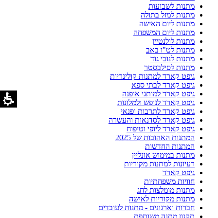
מתנות לשבועות
מתנות למזל בתולה
מתנות ליום האישה
מתנות ליום המשפחה
מתנות לולנטיין
מתנות לט"ו באב
מתנות לנובי גוד
מתנות לסילבסטר
גיפט קארד למתנות קולינריות
גיפט קארד לבתי ספא
גיפט קארד למותגי אופנה
גיפט קארד לנופש ולמלונות
גיפט קארד לתרבות ופנאי
גיפט קארד לסדנאות והעשרה
גיפט קארד ליופי וטיפוח
המתנות האהובות של 2025
המתנות החדשות
מתנות במימוש אונליין
רעיונות למתנות מקוריות
גיפט קארד
חוויות משפחתיות
מתנות מומלצות לחג
מתנות מקוריות לאישה
חברות וארגונים - מתנות לעובדים
תקנון מתנה משותפת