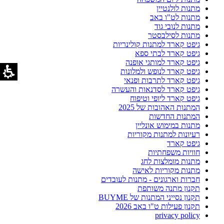
מתנות לולנטיין
מתנות לט"ו באב
מתנות לנובי גוד
מתנות לסילבסטר
גיפט קארד למתנות קולינריות
גיפט קארד לבתי ספא
גיפט קארד למותגי אופנה
גיפט קארד לנופש ולמלונות
גיפט קארד לתרבות ופנאי
גיפט קארד לסדנאות והעשרה
גיפט קארד ליופי וטיפוח
המתנות האהובות של 2025
המתנות החדשות
מתנות במימוש אונליין
רעיונות למתנות מקוריות
גיפט קארד
חוויות משפחתיות
מתנות מומלצות לחג
מתנות מקוריות לאישה
חברות וארגונים - מתנות לעובדים
תקנון מתנה משותפת
תקנון נסייני המתנות של BUYME
תקנון פעילות ט"ו באב 2026
privacy policy