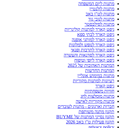
מתנות ליום המשפחה
מתנות לולנטיין
מתנות לט"ו באב
מתנות לנובי גוד
מתנות לסילבסטר
גיפט קארד למתנות קולינריות
גיפט קארד לבתי ספא
גיפט קארד למותגי אופנה
גיפט קארד לנופש ולמלונות
גיפט קארד לתרבות ופנאי
גיפט קארד לסדנאות והעשרה
גיפט קארד ליופי וטיפוח
המתנות האהובות של 2025
המתנות החדשות
מתנות במימוש אונליין
רעיונות למתנות מקוריות
גיפט קארד
חוויות משפחתיות
מתנות מומלצות לחג
מתנות מקוריות לאישה
חברות וארגונים - מתנות לעובדים
תקנון מתנה משותפת
תקנון נסייני המתנות של BUYME
תקנון פעילות ט"ו באב 2026
privacy policy