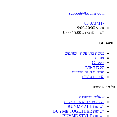
support@buyme.co.il
03-3737117
א׳-ה׳ 9:00-20:00
יום ו׳ וערבי חג 9:00-15:00
BUYME
כניסת בתי עסק - שותפים
אודות
Careers
תקנון האתר
מדיניות הגנת פרטיות
הצהרת נגישות
כל מה שחשוב
שאלות ותשובות
בלוג - טיפים למתנות שוות
רשתות BUYME ALL
רשתות BUYME TOGETHER
רשתות BUYME STYLE