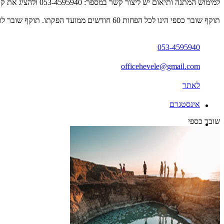
למימוש המתנה ותיאום יש ליצור קשר במספר: 053-4595940 ולהציג את קוד ה-Gift Card באמצעות SMS/מייל/דף מודפס.
תוקף שובר כספי הינו לכל הפחות 60 חודשים ממועד הפקתו. תוקף שובר לרכישת מוצר או שירות מסויים יהיה לכל הפחות 24 חודשים ממועד הפקתו
053-4595940
officehevele@gmail.com
לאתר
אינסטגרם
שובר כספי