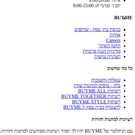
א׳-ה׳ 9:00-20:00
יום ו׳ וערבי חג 9:00-15:00
BUYME
כניסת בתי עסק - שותפים
אודות
Careers
תקנון האתר
מדיניות הגנת פרטיות
הצהרת נגישות
כל מה שחשוב
שאלות ותשובות
בלוג - טיפים למתנות שוות
רשתות BUYME ALL
רשתות BUYME TOGETHER
רשתות BUYME STYLE
להצטרף כבית עסק ל-BUYME
רעיונות למתנות וחוויות
עם הניוזלטר של BUYME יהיו לך תמיד רעיונות מפתיעים למתנות וחוויות.