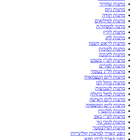
מתנות שחרור
מתנות גיוס
מתנות תודה
מתנות למילואים
מתנה למפקד/ת
מתנות לקיץ
מתנות לחג
מתנות לראש השנה
מתנות לסוכות
מתנות לחנוכה
מתנות לט"ו בשבט
מתנות לפורים
מתנות לל"ג בעומר
מתנות ליום העצמאות
מתנות כחול לבן
מתנות לשבועות
מתנות למזל בתולה
מתנות ליום האישה
מתנות ליום המשפחה
מתנות לולנטיין
מתנות לט"ו באב
מתנות לנובי גוד
מתנות לסילבסטר
גיפט קארד למתנות קולינריות
גיפט קארד לבתי ספא