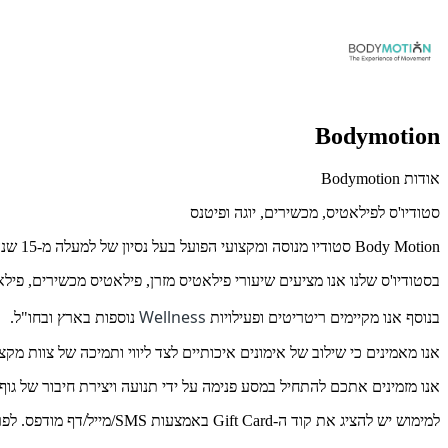
Bodymotion
אודות Bodymotion
סטודיו'ס לפילאטיס, מכשירים, יוגה ופיטנס
Body Motion סטודיו מנוסה ומקצועי הפועל בעל נסיון של למעלה מ-15 שנה בתחום.
בסטודיו'ס שלנו אנו מציעים שיעורי פילאטיס מזרן, פילאטיס מכשירים, פילאטי
Wellness
בנוסף אנו מקיימים ריטריטים ופעילויות
נוספות בארץ ובחו"ל.
אנו מאמינים כי שילוב של אימונים איכותיים לצד ליווי ותמיכה של צוות מק
אנו מזמינים אתכם להתחיל במסע פנימה על ידי תנועה ויצירת חיבור של גוף
למימוש יש להציג את קוד ה-Gift Card באמצעות SMS/מייל/דף מודפס. לפרטים נוספים: 03-959-5355.