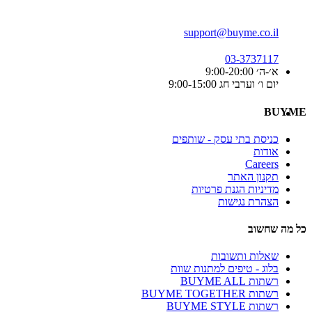
support@buyme.co.il
03-3737117
א׳-ה׳ 9:00-20:00
יום ו׳ וערבי חג 9:00-15:00
BUYME
כניסת בתי עסק - שותפים
אודות
Careers
תקנון האתר
מדיניות הגנת פרטיות
הצהרת נגישות
כל מה שחשוב
שאלות ותשובות
בלוג - טיפים למתנות שוות
רשתות BUYME ALL
רשתות BUYME TOGETHER
רשתות BUYME STYLE