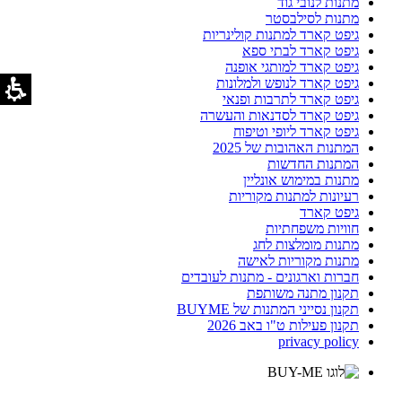
מתנות לנובי גוד
מתנות לסילבסטר
גיפט קארד למתנות קולינריות
גיפט קארד לבתי ספא
גיפט קארד למותגי אופנה
גיפט קארד לנופש ולמלונות
גיפט קארד לתרבות ופנאי
גיפט קארד לסדנאות והעשרה
גיפט קארד ליופי וטיפוח
המתנות האהובות של 2025
המתנות החדשות
מתנות במימוש אונליין
רעיונות למתנות מקוריות
גיפט קארד
חוויות משפחתיות
מתנות מומלצות לחג
מתנות מקוריות לאישה
חברות וארגונים - מתנות לעובדים
תקנון מתנה משותפת
תקנון נסייני המתנות של BUYME
תקנון פעילות ט"ו באב 2026
privacy policy