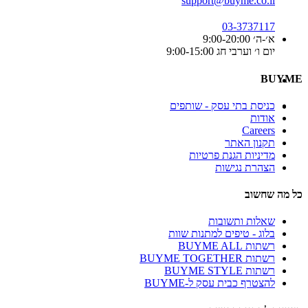
support@buyme.co.il
03-3737117
א׳-ה׳ 9:00-20:00
יום ו׳ וערבי חג 9:00-15:00
BUYME
כניסת בתי עסק - שותפים
אודות
Careers
תקנון האתר
מדיניות הגנת פרטיות
הצהרת נגישות
כל מה שחשוב
שאלות ותשובות
בלוג - טיפים למתנות שוות
רשתות BUYME ALL
רשתות BUYME TOGETHER
רשתות BUYME STYLE
להצטרף כבית עסק ל-BUYME