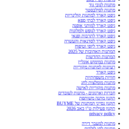
מתנות לנובי גוד
מתנות לסילבסטר
גיפט קארד למתנות קולינריות
גיפט קארד לבתי ספא
גיפט קארד למותגי אופנה
גיפט קארד לנופש ולמלונות
גיפט קארד לתרבות ופנאי
גיפט קארד לסדנאות והעשרה
גיפט קארד ליופי וטיפוח
המתנות האהובות של 2025
המתנות החדשות
מתנות במימוש אונליין
רעיונות למתנות מקוריות
גיפט קארד
חוויות משפחתיות
מתנות מומלצות לחג
מתנות מקוריות לאישה
חברות וארגונים - מתנות לעובדים
תקנון מתנה משותפת
תקנון נסייני המתנות של BUYME
תקנון פעילות ט"ו באב 2026
privacy policy
מתנות למעבר דירה
מתנות לחג לילדים