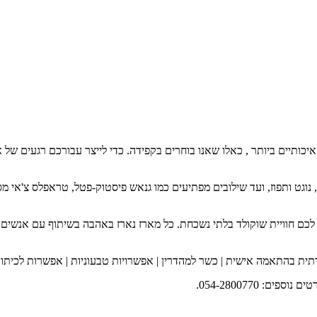
חומרי הגלם האיכותיים ביותר , כאלו שאנו בוחרים בקפידה. כדי לייצר עבורכם רגע
וגט ותפוז, ועד שילובים מפתיעים כמו גנאש פיסטוק-פטל, טראפלס צ'אי מסא
לכם חוויית שוקולד בלתי נשכחת. כל מארז נארז באהבה בשיתוף עם אנשים ע
תית בהתאמה אישית | כשר למהדרין | אפשרויות טבעוניות | אפשרות לכיתוב