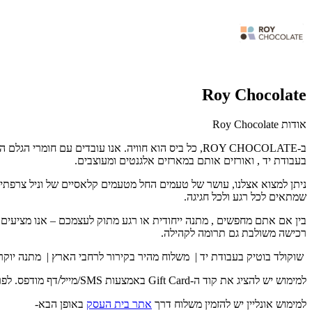
Roy Chocolate
אודות Roy Chocolate
ב-ROY CHOCOLATE, כל ביס הוא חוויה. אנו עובדים עם 
בעבודת יד , ואורזים אותם במארזים אלגנטים ומעוצבים.
ניתן למצוא אצלנו, עושר של טעמים החל מטעמים קלאסיים של וניל צרפתי, נ
שמתאים לכל רגע ולכל חגיגה.
בין אם אתם מחפשים , מתנה ייחודית או רגע מתוק לעצמכם – אנו מציעים 
רכישה משולבת גם תרומה לקהילה.
שוקולד בוטיק בעבודת יד | משלוח מהיר בקירור לרחבי הארץ | מתנה יוקר
למימוש יש להציג את קוד ה-Gift Card באמצעות SMS/מייל/דף מודפס. לפרטים נוספים: 054-2800770.
למימוש אונליין יש להזמין משלוח דרך
אתר בית העסק
באופן הבא-