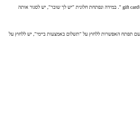
שימו לב, מימוש המתנה הוא במעמד התשלום בלחיצה על "הוספת כרטיס" ולא ניתן לממש את המתנה בשלב בחירת הפריטים או בחלונית "ייש לך קופון\gift card ". במידה ונפתחת חלונית "יש לך שובר", יש לסגור אותה
ממלאים פרטים ומתקדמים לחלק 5 בשלב ההזמנה- "תשלום". כשתגיעו לשם תפתח האפשרות ללחוץ על "תשלום באמצעות ביימי", יש ללחוץ על