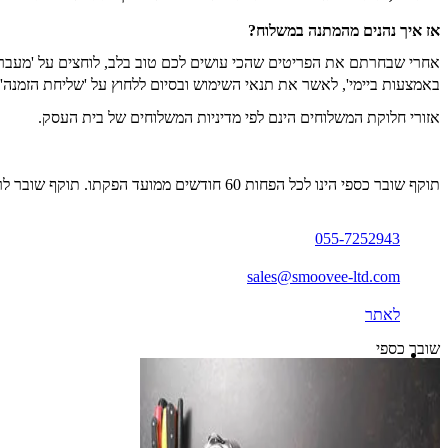
אז איך נהנים מהמתנה במשלוח?
אחרי שבחרתם את הפריטים שהכי עושים לכם טוב בלב, לוחצים על 'מעבר 
באמצעות ביימי', לאשר את תנאי השימוש ובסיום ללחוץ על 'שליחת הזמנה'. בעמוד הבא שנפתח יש לבחור באמצעי תשלום ב'BUYME' ו
אזורי חלוקת המשלוחים הינם לפי מדיניות המשלוחים של בית העסק.
תוקף שובר כספי הינו לכל הפחות 60 חודשים ממועד הפקתו. תוקף שובר לרכישת מוצר או שירות מסויים יהיה לכל הפחות 24 חודשים ממועד הפקתו
055-7252943
sales@smoovee-ltd.com
לאתר
שובר כספי