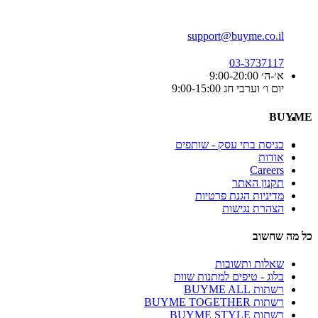
support@buyme.co.il
03-3737117
א׳-ה׳ 9:00-20:00
יום ו׳ וערבי חג 9:00-15:00
BUYME
כניסת בתי עסק - שותפים
אודות
Careers
תקנון האתר
מדיניות הגנת פרטיות
הצהרת נגישות
כל מה שחשוב
שאלות ותשובות
בלוג - טיפים למתנות שוות
רשתות BUYME ALL
רשתות BUYME TOGETHER
רשתות BUYME STYLE