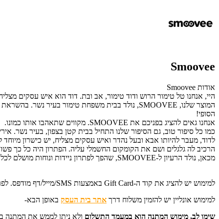
Smoovee
אודות Smoovee
היי, אנחנו טל טימור הרוש ודוד טימור, אב ובת. דוד הוא איש עסקים מצליח
המוצר שלנו, SMOOVEE, נולד בבית משפחת טימור בעיר 
הסופי!
אנחנו גאים להציג בפניכם את SMOOVEE. מקווים שתאהבו אותו כמונו.
כמו כל סיפור טוב, גם הסיפור שלנו התחיל בבית קטן בצפון, בעיר נשר. א
לדוד, מעבר להיותו אבא ובעל נהדר ואיש עסקים מצליח, יש כישרון מיוחד ל
הרכיב לה גלגלים ושם את הקומקום החשמלי עליה. הפתרון היה כל כך פשוט
מכאן, נולד הרעיון ל-SMOOVEE, שהפך לפתרון ניידות ונוחות מושלם לכל מכשיר כבד במטבח. הצטרפו אלינו וגלו את הקסם של SMOOVEE במטבח שלכם!
למימוש יש להציג את קוד ה-Gift Card באמצעות SMS/מייל/דף מודפס. לפרטים נוספים: 055-7252943.
למימוש אונליין יש להזמין משלוח דרך
אתר בית העסק
באופן הבא-
שימו לב, מימוש המתנה הוא במעמד התשלום
ו
לא ניתן לממש את המתנה בשלב